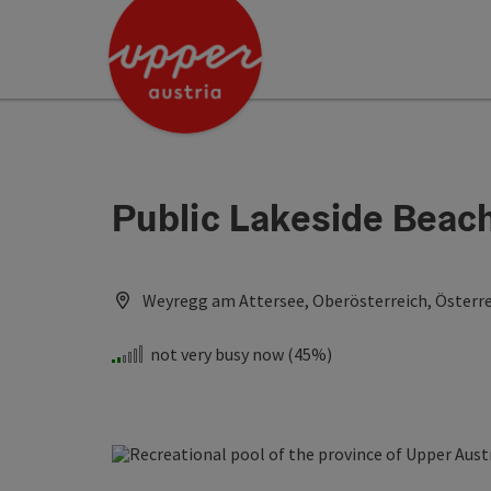
Accesskey
Accesskey
[0]
[2]
Public Lakeside Beac
Weyregg am Attersee, Oberösterreich, Österr
not very busy now (45%)