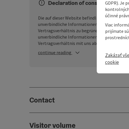
Declaration of consent
GDPR). Je p
kontrolných
účinné právn
Die auf dieser Website befindlichen Inhalte we
unverbindliche Informationen dar, ohne dass d
Viac informá
Vertragsverhältnis zu begründen. Der Besuch
prijímate s
unverbindliche Informationen handelt, durch
prostredníc
Vertragsverhältnis mit uns abgeschlossen wir
continue reading
Zakázať vš
cookie
Contact
Visitor volume