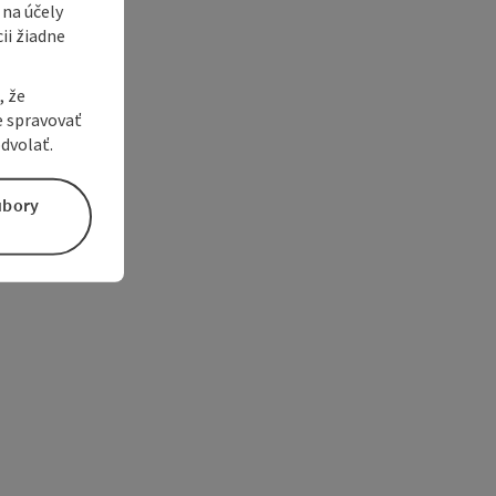
 na účely
ii žiadne
, že
e spravovať
dvolať.
úbory