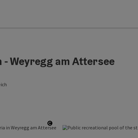
h - Weyregg am Attersee
eich
Open copyright