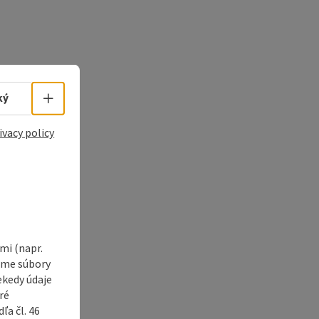
Select language - Open menu
ký
ivacy policy
i (napr.
vame súbory
ekedy údaje
ré
a čl. 46