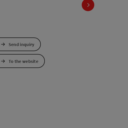
next slide
Send inquiry
To the website