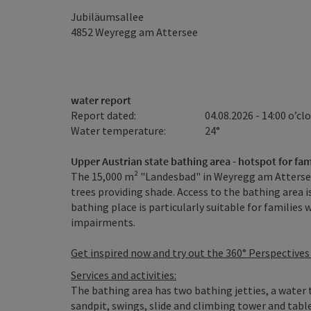
Jubiläumsallee
4852
Weyregg am Attersee
water report
Report dated:
04.08.2026 - 14:00 o’cl
Water temperature:
24°
Upper Austrian state bathing area - hotspot for fami
The 15,000 m² "Landesbad" in Weyregg am Atterse
trees providing shade. Access to the bathing area is
bathing place is particularly suitable for families 
impairments.
Get inspired now and try out the 360° Perspectives
Services and activities:
The bathing area has two bathing jetties, a water 
sandpit, swings, slide and climbing tower and table