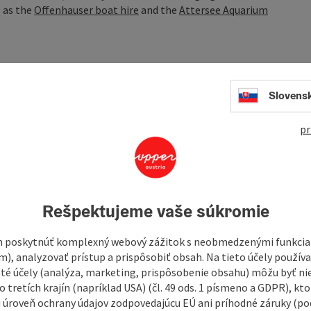
l as the
Offenhauser boat hire
and the
Attersee Aquarium
ing: with around 150 seats, you can enjoy the wonderful view
Slovens
pr
sabilities thanks to its flat terrain and a lift to get into the
 of the bathing area
Rešpektujeme vaše súkromie
s not permitted and strictly prohibited.
 poskytnúť komplexný webový zážitok s neobmedzenými funkciam
m), analyzovať prístup a prispôsobiť obsah. Na tieto účely použí
isté účely (analýza, marketing, prispôsobenie obsahu) môžu byť ni
 tretích krajín (napríklad USA) (čl. 49 ods. 1 písmeno a GDPR), kto
 úroveň ochrany údajov zodpovedajúcu EÚ ani príhodné záruky (podľ