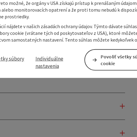
reto možné, že orgány v USA získajú prístup k prenášaným údajom
 alebo monitorovacích opatrení a že proti tomu nebudú k dispozíc
e prostriedky.
rden unentgeltlich bereitgestellt. Sie stellen bloße
ie Absicht bestünde, damit irgendein
cií nájdete v našich zásadách ochrany údajov. Týmto dávate súhlas
er der Homepage nimmt zur Kenntnis, dass es sich um
úbory cookie (vrátane tých od poskytovateľov z USA), ktoré môžet
 deren Inanspruchnahme bzw. Nutzung keinerlei
tvom samostatných nastavení. Tento súhlas môžete kedykoľvek o
d.
Povoliť všetky s
etky súbory
Individuálne
cookie
nastavenia