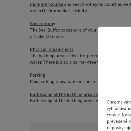
mini-golf course
and beach volleyball court as wel
are in the immediate vicinity.
Gastronomy
The
See-Buffet
takes care of your physical well-be
of Lake Attersee.
Physical impairments
The bathing area is ideal for people with physical di
water. There is also a barrier-free toilet facility.
Parking
Paid parking is available in the immediate vicinity
Barbecuing at the bathing area and bringing dogs:
Barbecuing at the bathing area and bringing dogs i
Chceme vám
vyhľadávaní
cookie. Na 
prevedené do
neposkytujú