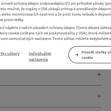
 úroveň ochrany údajov zodpovedajúcu EÚ ani príhodné záruky (podľ
reto možné, že orgány v USA získajú prístup k prenášaným údajom
 alebo monitorovacích opatrení a že proti tomu nebudú k dispozíc
e prostriedky.
cií nájdete v našich zásadách ochrany údajov. Týmto dávate súhlas
úbory cookie (vrátane tých od poskytovateľov z USA), ktoré môžet
tvom samostatných nastavení. Tento súhlas môžete kedykoľvek o
Povoliť všetky s
etky súbory
Individuálne
cookie
nastavenia