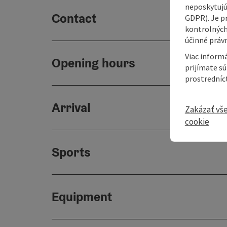
neposkytujú
Contact
GDPR). Je p
kontrolných
účinné právn
Viac informá
Opening hours
prijímate s
prostredníc
Arrival
Zakázať vš
cookie
Sports
Equipment