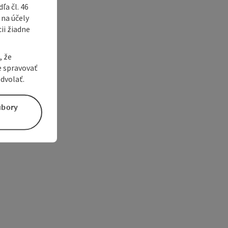
a čl. 46
 na účely
ii žiadne
, že
e spravovať
dvolať.
úbory