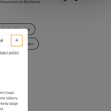
open in Google Maps
Open in Apple Map
2
Neumarkt im Mühlkreis
Send inquiry
Select language - Open menu
ký
To the website
ivacy policy
i (napr.
vame súbory
ekedy údaje
ré