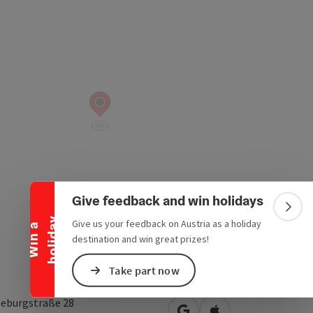
Collapse banner
Give feedback and win holidays
Colla
y
Give us your feedback on Austria as a holiday
W
i
n
a
h
o
l
i
d
a
destination and win great prizes!
Take part now
eburgstraße 28