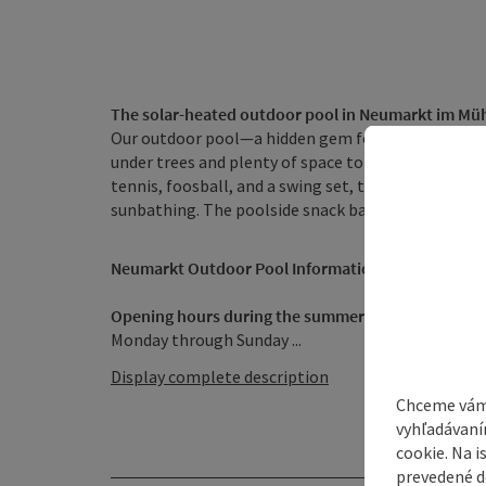
The solar-heated outdoor pool in Neumarkt im Mühl
Our outdoor pool—a hidden gem for families with 
under trees and plenty of space to lounge, with fr
tennis, foosball, and a swing set, there’s plenty
sunbathing. The poolside snack bar, run by the Kur
Neumarkt Outdoor Pool Information Hotline: 07941
Opening hours during the summer months
Monday through Sunday ...
Display complete description
Chceme vám
vyhľadávaní
cookie. Na 
prevedené do