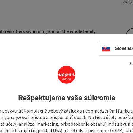
421
kreis offers swimming fun for the whole family.
children. No stress finding a parking spot—ample parking
ee umbrellas. With beach volleyball, outdoor chess, table
Slovens
 to do so you won’t get bored between swimming and
venwirt, offers all the refreshments and snacks you need.
pr
 / 8256
Rešpektujeme vaše súkromie
 poskytnúť komplexný webový zážitok s neobmedzenými funkciam
m), analyzovať prístup a prispôsobiť obsah. Na tieto účely použí
isté účely (analýza, marketing, prispôsobenie obsahu) môžu byť ni
 tretích krajín (napríklad USA) (čl. 49 ods. 1 písmeno a GDPR), kto