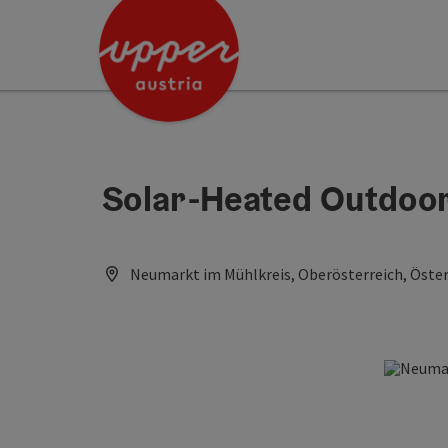
Accesskey
Accesskey
[0]
[2]
Solar-Heated Outdoo
Neumarkt im Mühlkreis, Oberösterreich, Öster