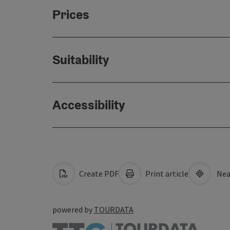
Prices
Suitability
Accessibility
Create PDF
Print article
Nea
powered by
TOURDATA