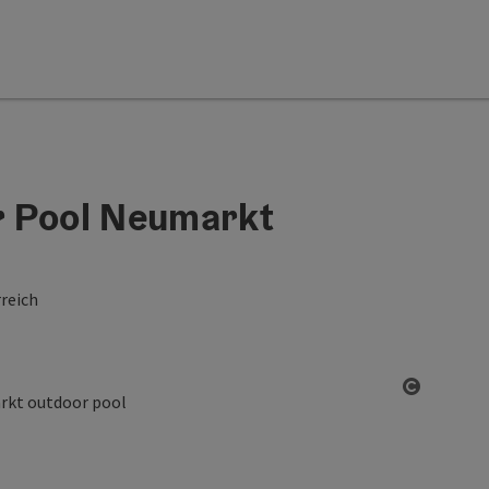
r Pool Neumarkt
reich
Open co