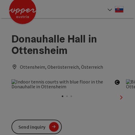
Accesskey
Accesskey
[0]
[2]
Slove
Select
Donauhalle Hall in
Ottensheim
Ottensheim, Oberösterreich, Österreich
Open c
next sl
Send inquiry