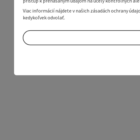
prístup k prenášaným údajom na účely kontrolných aleb
Viac informácií nájdete v našich zásadách ochrany úda
kedykoľvek odvolať.