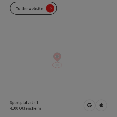
To the website
Sportplatzstr. 1
open in Googl
Open in
4100
Ottensheim