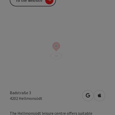
To the website
Badstraße 3
open in Googl
Open in
4202
Hellmonsödt
The Hellmonsödt leisure centre offers suitable