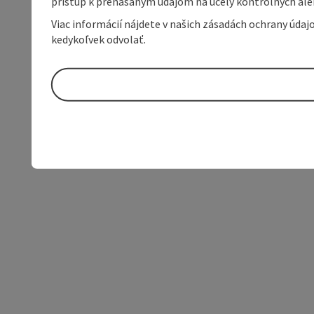
prístup k prenášaným údajom na účely kontrolných aleb
Viac informácií nájdete v našich zásadách ochrany úda
kedykoľvek odvolať.