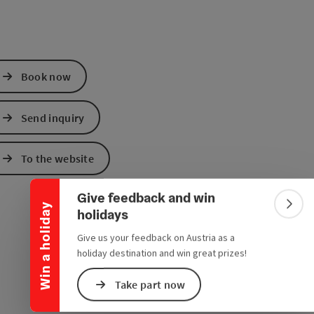
Book now
Send inquiry
Collapse banner
To the website
Give feedback and win
Win a holiday
Colla
holidays
Give us your feedback on Austria as a
holiday destination and win great prizes!
Take part now