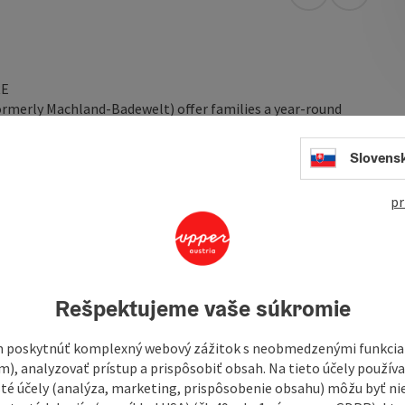
open in Googl
Open in
RE
ormerly Machland-Badewelt) offer families a year-round
reas, there is a universal sauna landscape, a steam bath
Slovens
 action-orientated child or an active sportsman, you can
pr
irst weekend in May and closes after the first weekend in
Rešpektujeme vaše súkromie
l water surface area of 1,140 m². There are two ...
 poskytnúť komplexný webový zážitok s neobmedzenými funkciam
m), analyzovať prístup a prispôsobiť obsah. Na tieto účely použí
isté účely (analýza, marketing, prispôsobenie obsahu) môžu byť ni