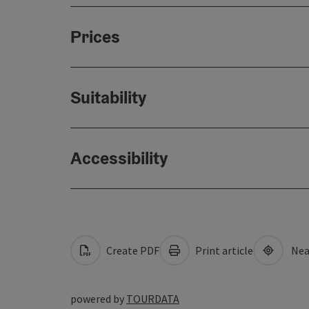
Prices
Suitability
Accessibility
Create PDF
Print article
Nea
powered by
TOURDATA