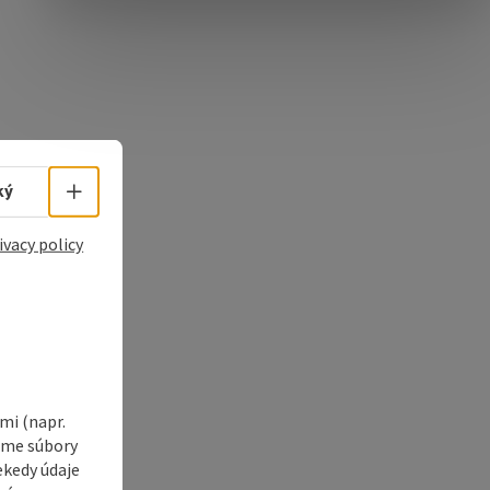
e Maps
 Apple Maps
Select language - Open menu
ký
ivacy policy
i (napr.
vame súbory
ekedy údaje