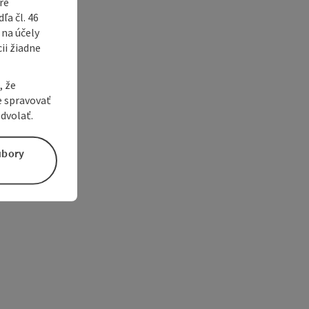
ré
a čl. 46
 na účely
ii žiadne
, že
e spravovať
dvolať.
úbory