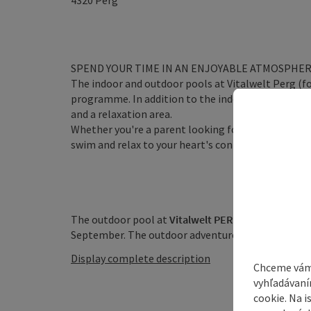
4320
Perg
SPEND YOUR TIME IN AN ENJOYABLE ATMOSPHE
The indoor and outdoor pools at Vitalwelt Perg (f
programme. In addition to the indoor and outdoor a
and a relaxation area.
Whether you're a parent looking for relaxation, an
swim and relax to your heart's content.
The outdoor pool at
Vitalwelt PERG
opens on the f
September. The outdoor adventure pool offers a tota
Display complete description
Chceme vám
vyhľadávaní
cookie. Na 