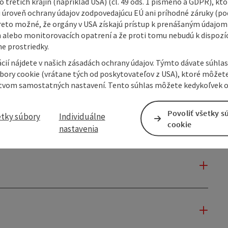
 tretích krajín (napríklad USA) (čl. 49 ods. 1 písmeno a GDPR), kto
 úroveň ochrany údajov zodpovedajúcu EÚ ani príhodné záruky (podľ
reto možné, že orgány v USA získajú prístup k prenášaným údajom
 alebo monitorovacích opatrení a že proti tomu nebudú k dispozíc
e prostriedky.
cií nájdete v našich zásadách ochrany údajov. Týmto dávate súhlas
úbory cookie (vrátane tých od poskytovateľov z USA), ktoré môžet
tvom samostatných nastavení. Tento súhlas môžete kedykoľvek o
Povoliť všetky s
etky súbory
Individuálne
cookie
nastavenia