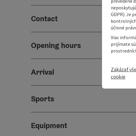
prevedené do
neposkytujú
GDPR). Je p
Contact
kontrolných
účinné právn
Viac informá
Opening hours
prijímate s
prostredníc
Zakázať vš
Arrival
cookie
Sports
Equipment