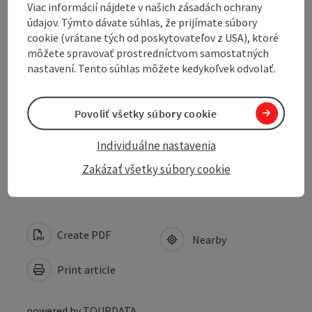
Viac informácií nájdete v našich zásadách ochrany
Equipment
údajov. Týmto dávate súhlas, že prijímate súbory
cookie (vrátane tých od poskytovateľov z USA), ktoré
môžete spravovať prostredníctvom samostatných
Prices
nastavení. Tento súhlas môžete kedykoľvek odvolať.
Suitability
Povoliť všetky súbory cookie
Individuálne nastavenia
Accessibility
Zakázať všetky súbory cookie
Create PDF
Nearby
Print article
powered by
TOURDATA