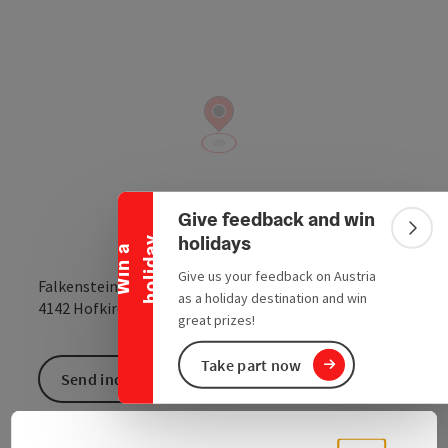
Collapse banner
Give feedback and win
Colla
holidays
y
W
i
n
a
h
o
l
i
d
a
Give us your feedback on Austria
Falkensteinstraße 6
as a holiday destination and win
open in Google
Open in 
4142
Hofkirchen im Mühlkreis
great prizes!
Take part now
Send inquiry
To the website