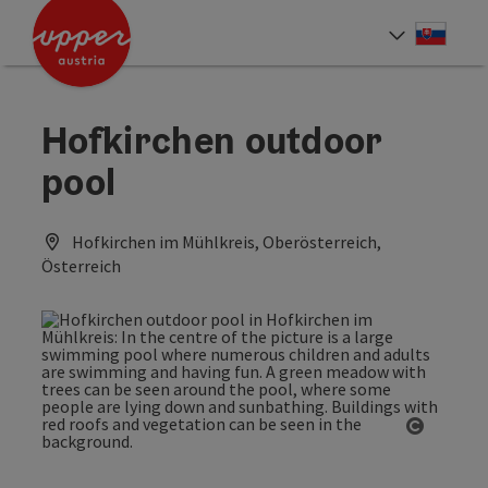
Accesskey
Accesskey
[0]
[2]
Slove
Select
Hofkirchen outdoor
pool
Hofkirchen im Mühlkreis, Oberösterreich,
Österreich
Open co