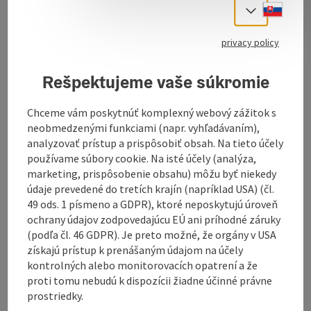
Slove
Select
privacy policy
Enjoy the power and warmth of the sun in the heated
Hofkirchen i.M. outdoor pool with adjoining buffet and
Rešpektujeme vaše súkromie
beach volleyball court.
Chceme vám poskytnúť komplexný webový zážitok s
neobmedzenými funkciami (napr. vyhľadávaním),
analyzovať prístup a prispôsobiť obsah. Na tieto účely
Contact
používame súbory cookie. Na isté účely (analýza,
marketing, prispôsobenie obsahu) môžu byť niekedy
údaje prevedené do tretích krajín (napríklad USA) (čl.
Opening hours
49 ods. 1 písmeno a GDPR), ktoré neposkytujú úroveň
ochrany údajov zodpovedajúcu EÚ ani príhodné záruky
(podľa čl. 46 GDPR). Je preto možné, že orgány v USA
Arrival
získajú prístup k prenášaným údajom na účely
kontrolných alebo monitorovacích opatrení a že
proti tomu nebudú k dispozícii žiadne účinné právne
Sports
prostriedky.