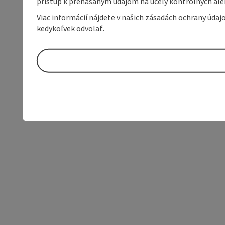
prístup k prenášaným údajom na účely kontrolných aleb
Viac informácií nájdete v našich zásadách ochrany úda
kedykoľvek odvolať.