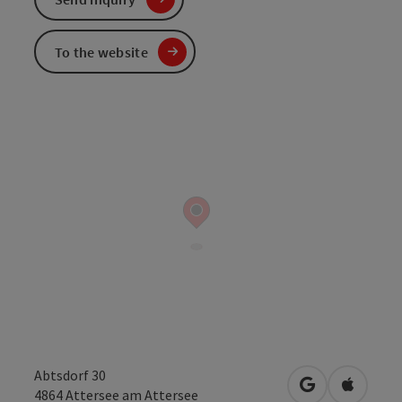
To the website
Abtsdorf 30
open in Googl
Open in
4864
Attersee am Attersee