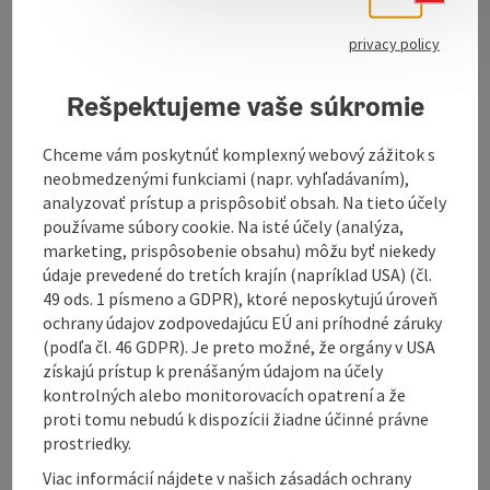
square, which, in the days of the farming burghers,
served as stables, barns, and servants’ quarters. On
privacy policy
the other side, these buildings are flanked by the
Protestant church and the municipal theater.
Rešpektujeme vaše súkromie
However, we walk through the former Hundsgraben,
which gets deeper as we go, toward the Wassertor.
After passing through this gate, you find yourself on
Chceme vám poskytnúť komplexný webový zážitok s
the banks of the Inn and in front of the mighty walls
neobmedzenými funkciami (napr. vyhľadávaním),
of the former city fortifications. Walking upstream,
analyzovať prístup a prispôsobiť obsah. Na tieto účely
after about a hundred ...
používame súbory cookie. Na isté účely (analýza,
marketing, prispôsobenie obsahu) môžu byť niekedy
Display complete description
údaje prevedené do tretích krajín (napríklad USA) (čl.
49 ods. 1 písmeno a GDPR), ktoré neposkytujú úroveň
ochrany údajov zodpovedajúcu EÚ ani príhodné záruky
(podľa čl. 46 GDPR). Je preto možné, že orgány v USA
získajú prístup k prenášaným údajom na účely
kontrolných alebo monitorovacích opatrení a že
Contact
proti tomu nebudú k dispozícii žiadne účinné právne
prostriedky.
Opening hours
Viac informácií nájdete v našich zásadách ochrany