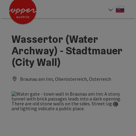
Accesskey
Accesskey
[0]
[2]
Slove
Select
Wassertor (Water
Archway) - Stadtmauer
(City Wall)
Braunau am Inn, Oberösterreich, Österreich
Open co