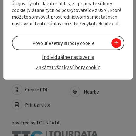
údajov. Týmto dávate súhlas, že prijímate súbory
cookie (vrátane tých od poskytovateľov z USA), ktoré
Arrival
môžete spravovať prostredníctvom samostatných
nastavení. Tento súhlas môžete kedykoľvek odvolať.
Suitability
Povoliť všetky súbory cookie
Accessibility
Individuálne nastavenia
Zakázať všetky súbory cookie
Create PDF
Nearby
Print article
powered by
TOURDATA