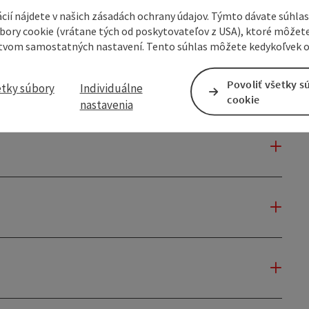
cií nájdete v našich zásadách ochrany údajov. Týmto dávate súhlas
úbory cookie (vrátane tých od poskytovateľov z USA), ktoré môžet
tvom samostatných nastavení. Tento súhlas môžete kedykoľvek o
Povoliť všetky s
etky súbory
Individuálne
cookie
nastavenia