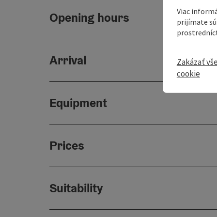
Viac informá
Opening hours
prijímate s
prostredníc
Arrival
Zakázať vš
cookie
Equipment
Prices
Suitability