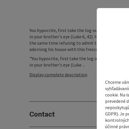
You hypocrite, first take the log out of your own ey
in your brother's eye (Luke 6, 42). Heartily fed up 
the same time refusing to admit to their own mist
adorning his house with this fresco.
"You hypocrite, first take the log out of your own e
in your brother's eye (Luke ...
Display complete description
Chceme vám
vyhľadávaní
cookie. Na 
prevedené do
neposkytujú
Contact
GDPR). Je p
kontrolných
účinné právn