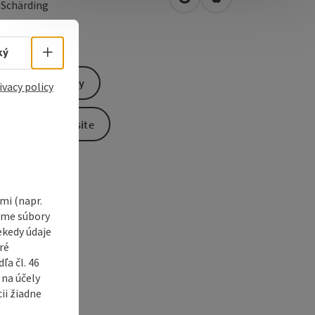
open in Google Maps
Open in Apple Map
0
Schärding
Select language - Open menu
ký
Send inquiry
ivacy policy
To the website
i (napr.
vame súbory
ekedy údaje
ré
a čl. 46
 na účely
ii žiadne