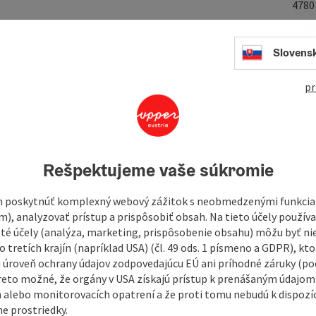
478
Slovens
e, and then you will see clearly to take out the speck that is
pr
with the town councillors for litigating against him, while at
akes, the erstwhile owner of this house took revenge by
ye, and then you will see clearly to take out the speck that is
Rešpektujeme vaše súkromie
 poskytnúť komplexný webový zážitok s neobmedzenými funkciam
m), analyzovať prístup a prispôsobiť obsah. Na tieto účely použí
isté účely (analýza, marketing, prispôsobenie obsahu) môžu byť ni
 tretích krajín (napríklad USA) (čl. 49 ods. 1 písmeno a GDPR), kto
 úroveň ochrany údajov zodpovedajúcu EÚ ani príhodné záruky (podľ
reto možné, že orgány v USA získajú prístup k prenášaným údajom
 alebo monitorovacích opatrení a že proti tomu nebudú k dispozíc
e prostriedky.