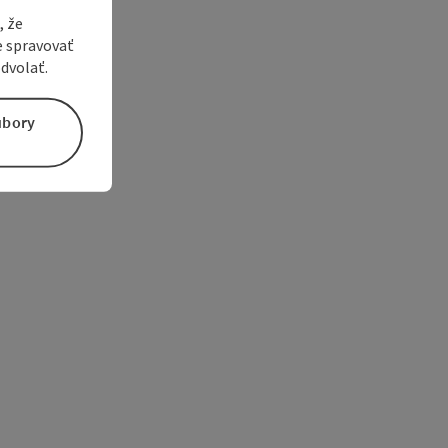
, že
e spravovať
dvolať.
úbory