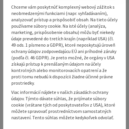
Guided tour of the collegiate church also in English.
Chceme vám poskytnúť komplexný webový zážitok s
Duration of the tour: 30 - 45 minutes
neobmedzenými funkciami (napr. vyhľadávaním),
analyzovať prístup a prispôsobiť obsah. Na tieto účely
používame súbory cookie. Na isté účely (analýza,
marketing, prispôsobenie obsahu) môžu byť niekedy
údaje prevedené do tretích krajín (napríklad USA) (čl.
Contact
49 ods. 1 písmeno a GDPR), ktoré neposkytujú úroveň
ochrany údajov zodpovedajúcu EÚ ani príhodné záruky
(podľa čl. 46 GDPR). Je preto možné, že orgány v USA
Opening hours
získajú prístup k prenášaným údajom na účely
kontrolných alebo monitorovacích opatrení a že
Arrival
proti tomu nebudú k dispozícii žiadne účinné právne
prostriedky.
Viac informácií nájdete v našich zásadách ochrany
Equipment
údajov. Týmto dávate súhlas, že prijímate súbory
cookie (vrátane tých od poskytovateľov z USA), ktoré
môžete spravovať prostredníctvom samostatných
Accessibility
nastavení. Tento súhlas môžete kedykoľvek odvolať.