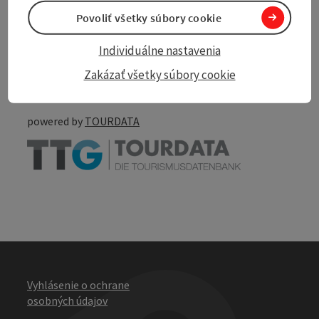
Povoliť všetky súbory cookie
Create PDF
Nearby
Individuálne nastavenia
Zakázať všetky súbory cookie
Print article
powered by
TOURDATA
Vyhlásenie o ochrane
osobných údajov