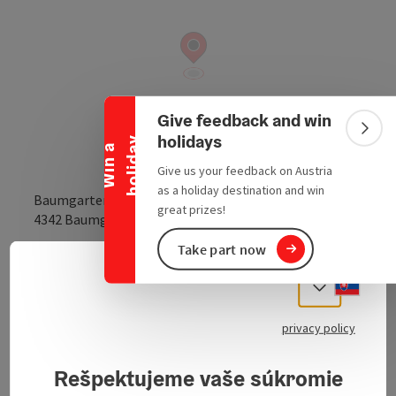
Collapse banner
Give feedback and win
Colla
holidays
y
W
i
n
a
h
o
l
i
d
a
Give us your feedback on Austria
as a holiday destination and win
Baumgartenberg 39
great prizes!
open in Google
Open in 
4342
Baumgartenberg
Take part now
Send inquiry
Slove
Select
privacy policy
850 year old collegiate church, ceiling fresco
Rešpektujeme vaše súkromie
Guided tours all year round - please book in advance.