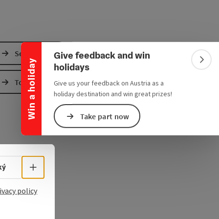
Collapse banner
Send inquiry
Give feedback and win
Win a holiday
Colla
holidays
To the website
Give us your feedback on Austria as a
holiday destination and win great prizes!
Take part now
Select language - Open menu
ký
ivacy policy