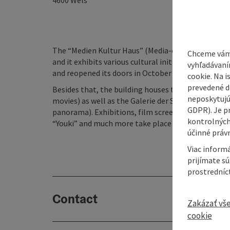
4600
Wels
The “Medien Kultur Haus” (Media-culture-house) a 
Chceme vám
and it exhibits various cultural initiatives. It is l
vyhľadávaní
and reopened its doors in October 2012.
cookie. Na 
prevedené do
Besides that, the building houses the Programmki
neposkytujú
movies) as well as the Galerie der Stadt Wels and 
GDPR). Je p
panorama). Exhibitions, film screenings, media wo
kontrolných
“Youki” and much more take place there.
účinné právn
Viac informá
prijímate s
prostredníc
Contact
Zakázať vš
cookie