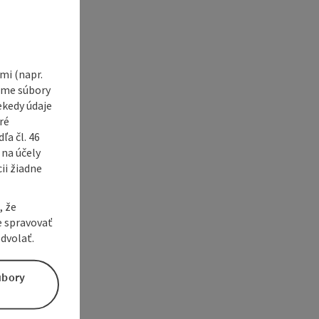
e Maps
 Apple Maps
i (napr.
vame súbory
ekedy údaje
ré
a čl. 46
 na účely
ii žiadne
, že
e spravovať
dvolať.
úbory