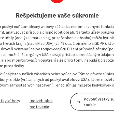
open in Googl
Open in
Rešpektujeme vaše súkromie
multifunctional cultural center with a focus on new media
 poskytnúť komplexný webový zážitok s neobmedzenými funkciam
ocated in the renovated building of the former “Old Sparkasse”
m), analyzovať prístup a prispôsobiť obsah. Na tieto účely použí
isté účely (analýza, marketing, prispôsobenie obsahu) môžu byť ni
 tretích krajín (napríklad USA) (čl. 49 ods. 1 písmeno a GDPR), kto
no Wels (a cinema, which shows alternative international
 úroveň ochrany údajov zodpovedajúcu EÚ ani príhodné záruky (podľ
the “Kaiserpanorama” (an original preserved stereoscopic
reto možné, že orgány v USA získajú prístup k prenášaným údajom
rkshops, the largest international youth media festival
 alebo monitorovacích opatrení a že proti tomu nebudú k dispozíc
e prostriedky.
cií nájdete v našich zásadách ochrany údajov. Týmto dávate súhlas
úbory cookie (vrátane tých od poskytovateľov z USA), ktoré môžet
tvom samostatných nastavení. Tento súhlas môžete kedykoľvek o
Povoliť všetky s
etky súbory
Individuálne
cookie
nastavenia