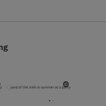
ing
©
pen copyright
Open copyright