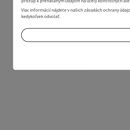
prístup k prenášaným údajom na účely kontrolných aleb
Viac informácií nájdete v našich zásadách ochrany úda
kedykoľvek odvolať.