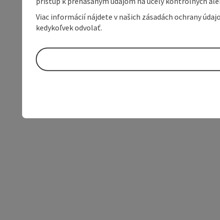
prístup k prenášaným údajom na účely kontrolných aleb
Viac informácií nájdete v našich zásadách ochrany úda
kedykoľvek odvolať.