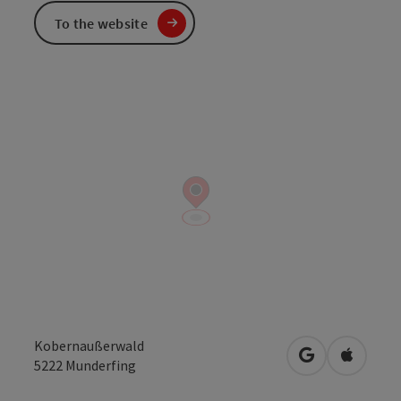
To the website
Kobernaußerwald
open in Googl
Open in
5222
Munderfing