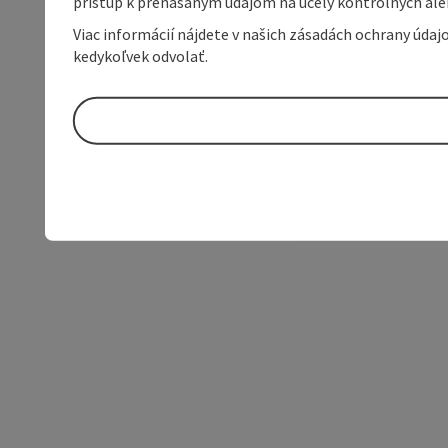
prístup k prenášaným údajom na účely kontrolných aleb
Viac informácií nájdete v našich zásadách ochrany úda
kedykoľvek odvolať.