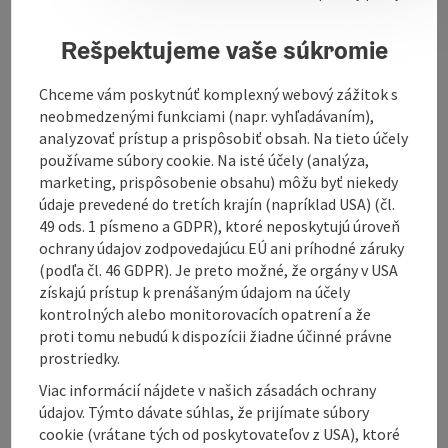
sample solutions for your garden: lighting, decorative
elements, sculptures made of natural stone, bronze
Rešpektujeme vaše súkromie
or Corten steel, pavilions, fountains, natural stone
walls and paving. We have created spring stones,
Chceme vám poskytnúť komplexný webový zážitok s
streams, biotopes, natural swimming ponds and a
neobmedzenými funkciami (napr. vyhľadávaním),
state-of-the-art natural pool for you. Let us inspire
analyzovať prístup a prispôsobiť obsah. Na tieto účely
you!
používame súbory cookie. Na isté účely (analýza,
marketing, prispôsobenie obsahu) môžu byť niekedy
údaje prevedené do tretích krajín (napríklad USA) (čl.
49 ods. 1 písmeno a GDPR), ktoré neposkytujú úroveň
ochrany údajov zodpovedajúcu EÚ ani príhodné záruky
(podľa čl. 46 GDPR). Je preto možné, že orgány v USA
Contact
získajú prístup k prenášaným údajom na účely
kontrolných alebo monitorovacích opatrení a že
proti tomu nebudú k dispozícii žiadne účinné právne
Opening hours
prostriedky.
Viac informácií nájdete v našich zásadách ochrany
Arrival
údajov. Týmto dávate súhlas, že prijímate súbory
cookie (vrátane tých od poskytovateľov z USA), ktoré