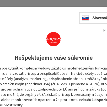
Slovens
This Museum provides visitors with insights into the rich
pr
roots of Christianity", "Luther´s Reformation", etc.
w more about the protagonists of the Reformation, such as
ious doctrines which paved the way for new influences.
eference to Upper Austria rank among the museum´s
dicated to the Reformation within the entire ...
Rešpektujeme vaše súkromie
 poskytnúť komplexný webový zážitok s neobmedzenými funkciam
m), analyzovať prístup a prispôsobiť obsah. Na tieto účely použí
isté účely (analýza, marketing, prispôsobenie obsahu) môžu byť ni
 tretích krajín (napríklad USA) (čl. 49 ods. 1 písmeno a GDPR), kto
 úroveň ochrany údajov zodpovedajúcu EÚ ani príhodné záruky (podľ
reto možné, že orgány v USA získajú prístup k prenášaným údajom
 alebo monitorovacích opatrení a že proti tomu nebudú k dispozíc
e prostriedky.