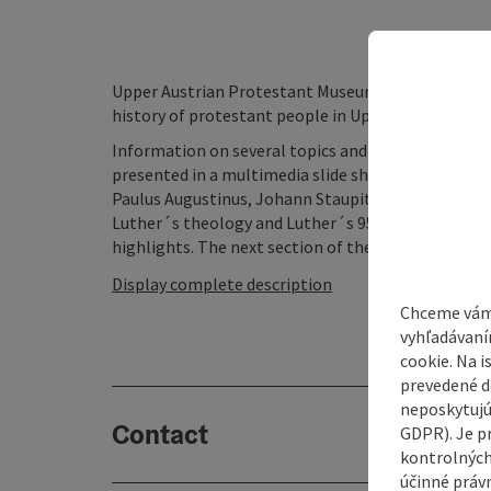
Upper Austrian Protestant Museum in Rutzenmoos. 
history of protestant people in Upper Austria.
Information on several topics and questions: "The 
presented in a multimedia slide show. Get to kno
Paulus Augustinus, Johann Staupitz and their relig
Luther´s theology and Luther´s 95 Theses with r
highlights. The next section of the exhibition is de
Display complete description
Chceme vám
vyhľadávaní
cookie. Na 
prevedené do
neposkytujú
Contact
GDPR). Je p
kontrolných
účinné právn