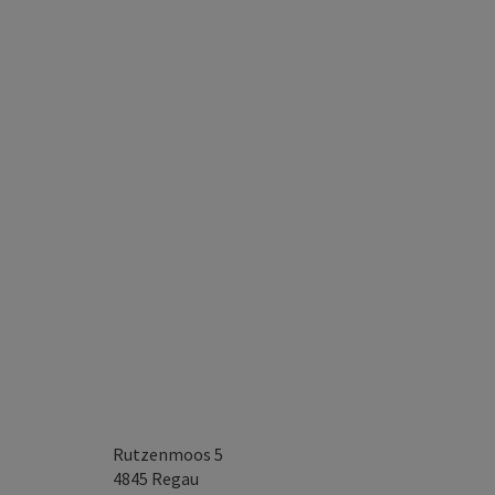
Rutzenmoos 5
4845
Regau