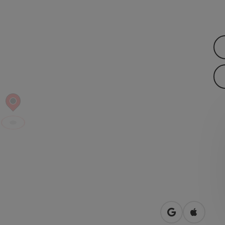
open in Googl
Open in