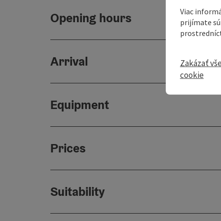
Viac informá
Opening hours
prijímate s
prostredníc
Arrival
Zakázať vš
cookie
Equipment
Prices
Suitability