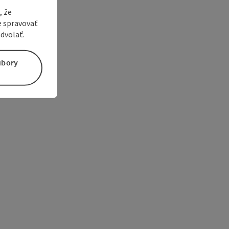
, že
e spravovať
dvolať.
úbory