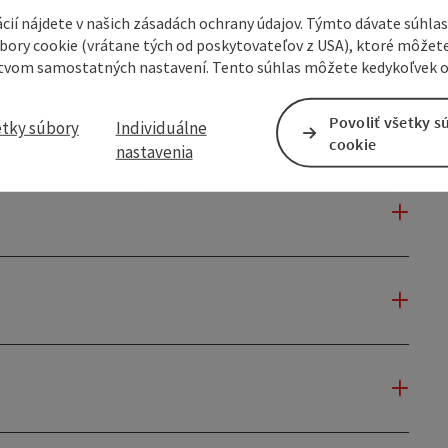
cií nájdete v našich zásadách ochrany údajov. Týmto dávate súhlas
úbory cookie (vrátane tých od poskytovateľov z USA), ktoré môžet
tvom samostatných nastavení. Tento súhlas môžete kedykoľvek o
Povoliť všetky s
etky súbory
Individuálne
cookie
nastavenia