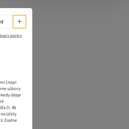
Select language - Open menu
ký
ivacy policy
i (napr.
vame súbory
ekedy údaje
ré
a čl. 46
 na účely
ii žiadne