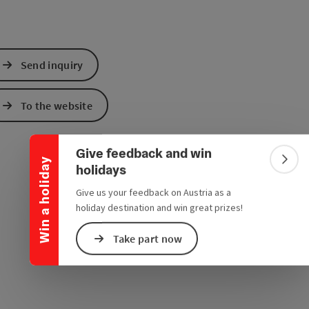
Send inquiry
Collapse banner
To the website
Give feedback and win
Win a holiday
Colla
holidays
Give us your feedback on Austria as a
holiday destination and win great prizes!
Take part now
e Maps
 Apple Maps