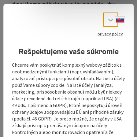
about the romantic church on the mountain - also
better known as the Calvary Church.
Slove
Select
Baroque art in Hallstatt
privacy policy
Around
24,000 curved larch shingles
were needed to
Rešpektujeme vaše súkromie
save the
Calvary Church
in the
World Heritage town of
Hallstatt
from decay. The curved roof shape was
Chceme vám poskytnúť komplexný webový zážitok s
restored to its original form a few years ago. The
neobmedzenými funkciami (napr. vyhľadávaním),
church dates back to
1711
and, together with the
analyzovať prístup a prispôsobiť obsah. Na tieto účely
Stations of the Cross chapels
, was donated by a
používame súbory cookie. Na isté účely (analýza,
childless court clerk couple who also ...
marketing, prispôsobenie obsahu) môžu byť niekedy
údaje prevedené do tretích krajín (napríklad USA) (čl.
Display complete description
49 ods. 1 písmeno a GDPR), ktoré neposkytujú úroveň
ochrany údajov zodpovedajúcu EÚ ani príhodné záruky
(podľa čl. 46 GDPR). Je preto možné, že orgány v USA
získajú prístup k prenášaným údajom na účely
kontrolných alebo monitorovacích opatrení a že