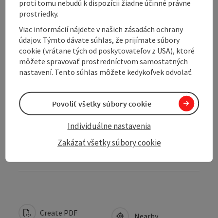
Contact
proti tomu nebudú k dispozícii žiadne účinné právne
prostriedky.
Viac informácií nájdete v našich zásadách ochrany
Opening hours
údajov. Týmto dávate súhlas, že prijímate súbory
cookie (vrátane tých od poskytovateľov z USA), ktoré
môžete spravovať prostredníctvom samostatných
Arrival
nastavení. Tento súhlas môžete kedykoľvek odvolať.
Prices
Povoliť všetky súbory cookie
Suitability
Individuálne nastavenia
Zakázať všetky súbory cookie
Accessibility
Create PDF
Nearby