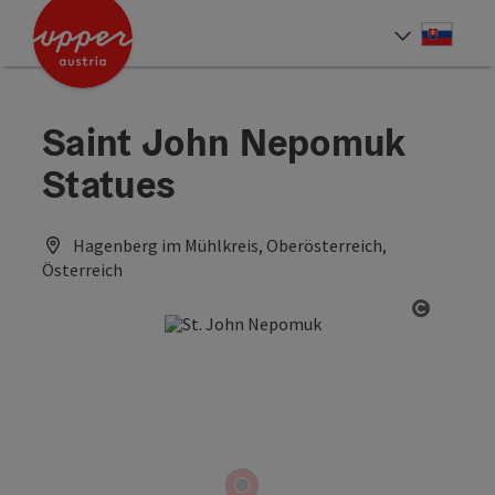
Accesskey
Accesskey
[0]
[2]
Slove
Select
Saint John Nepomuk
Statues
Hagenberg im Mühlkreis, Oberösterreich,
Österreich
Open co