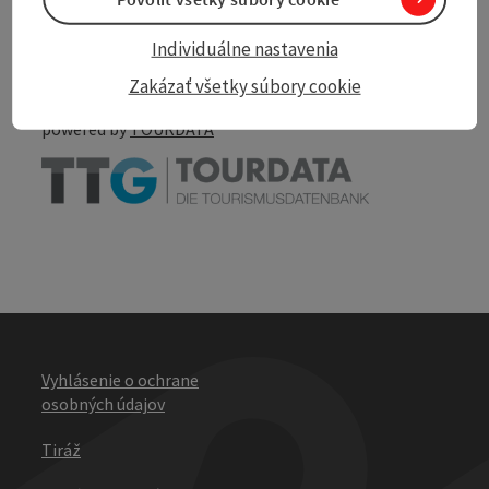
Create PDF
Nearby
Individuálne nastavenia
Print article
Zakázať všetky súbory cookie
powered by
TOURDATA
Vyhlásenie o ochrane
osobných údajov
Tiráž