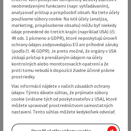
neobmedzenými funkciami (napr. vyhľadávaním),
analyzovať prístup a prispôsobiť obsah. Na tieto účely
používame súbory cookie. Na isté účely (analýza,
Contact
marketing, prispôsobenie obsahu) môžu byť niekedy
údaje prevedené do tretích krajín (napríklad USA) (čl.
49 ods. 1 písmeno a GDPR), ktoré neposkytujú úroveň
Opening hours
ochrany údajov zodpovedajúcu EÚ ani príhodné záruky
(podľa čl. 46 GDPR). Je preto možné, že orgány v USA
získajú prístup k prenášaným údajom na účely
Arrival
kontrolných alebo monitorovacích opatrení a že
proti tomu nebudú k dispozícii žiadne účinné právne
prostriedky.
Suitability
Viac informácií nájdete v našich zásadách ochrany
údajov. Týmto dávate súhlas, že prijímate súbory
Accessibility
cookie (vrátane tých od poskytovateľov z USA), ktoré
môžete spravovať prostredníctvom samostatných
nastavení. Tento súhlas môžete kedykoľvek odvolať.
Povoliť všetky súbory cookie