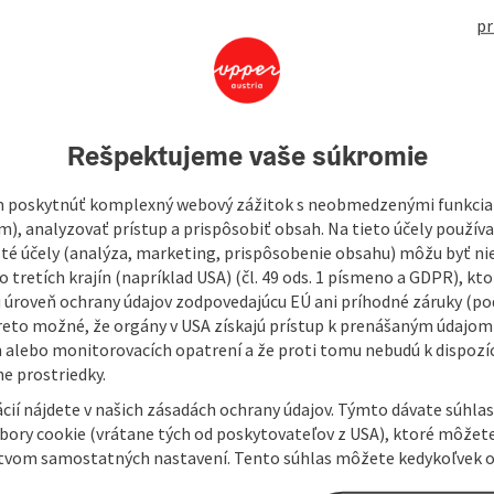
497
pr
r...
Rešpektujeme vaše súkromie
00.
was rebuilt in 1981 according to the old model.
 poskytnúť komplexný webový zážitok s neobmedzenými funkciam
m), analyzovať prístup a prispôsobiť obsah. Na tieto účely použí
isté účely (analýza, marketing, prispôsobenie obsahu) môžu byť ni
 tretích krajín (napríklad USA) (čl. 49 ods. 1 písmeno a GDPR), kto
 úroveň ochrany údajov zodpovedajúcu EÚ ani príhodné záruky (podľ
reto možné, že orgány v USA získajú prístup k prenášaným údajom
 alebo monitorovacích opatrení a že proti tomu nebudú k dispozíc
e prostriedky.
cií nájdete v našich zásadách ochrany údajov. Týmto dávate súhlas
úbory cookie (vrátane tých od poskytovateľov z USA), ktoré môžet
tvom samostatných nastavení. Tento súhlas môžete kedykoľvek o