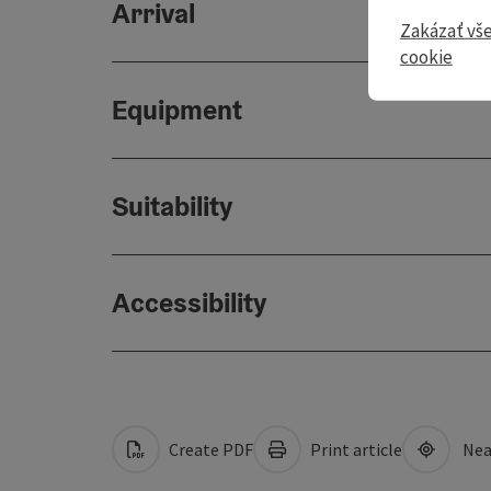
Arrival
Zakázať vš
cookie
Equipment
Suitability
Accessibility
Create PDF
Print article
Nea