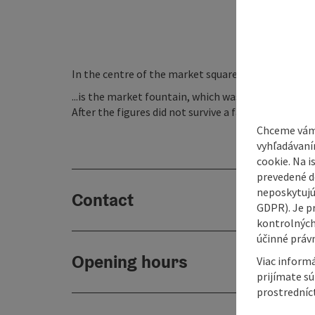
In the centre of the market square in Aurolzmünste
...is the market fountain, which was built around 17
After the figures did not survive a fall in 1966, it 
Chceme vám
vyhľadávaní
cookie. Na 
prevedené do
neposkytujú
Contact
GDPR). Je p
kontrolných
účinné právn
Opening hours
Viac informá
prijímate s
prostredníc