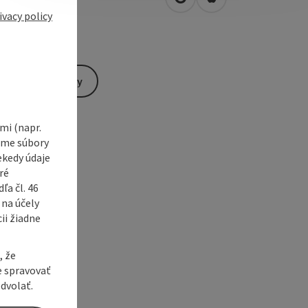
open in Google Maps
Open in Apple Map
1
Aurolzmünster
ivacy policy
Send inquiry
i (napr.
vame súbory
ekedy údaje
ré
a čl. 46
 na účely
ii žiadne
, že
e spravovať
dvolať.