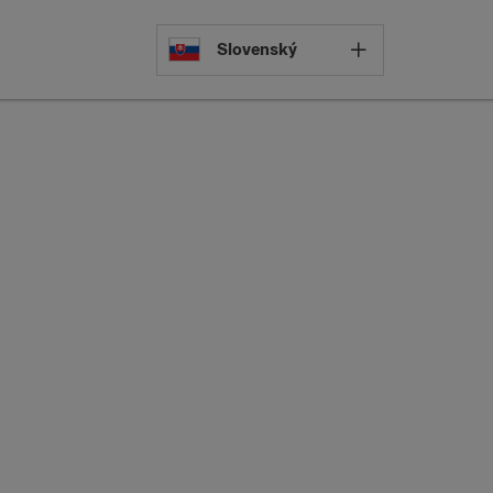
Select languag
Slovenský