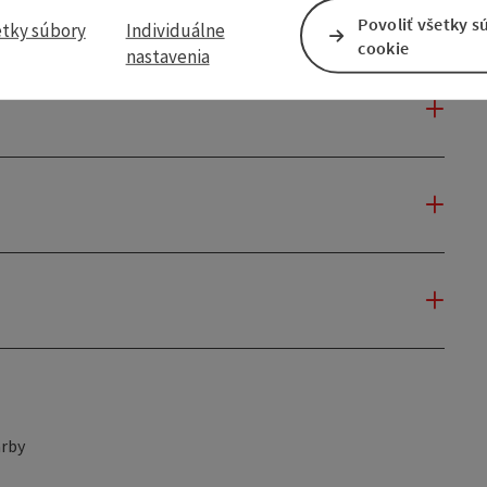
Povoliť všetky s
etky súbory
Individuálne
cookie
nastavenia
rby