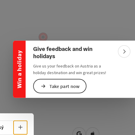
Collapse banner
Give feedback and win
Win a holiday
Colla
holidays
Give us your feedback on Austria as a
holiday destination and win great prizes!
Take part now
Select language - Open menu
ký
tplatz 1