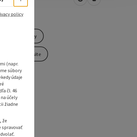
open in Google Maps
Open in Apple Map
5
St. Aegidi
ivacy policy
Send inquiry
To the website
i (napr.
vame súbory
ekedy údaje
ré
a čl. 46
 na účely
ii žiadne
, že
e spravovať
dvolať.