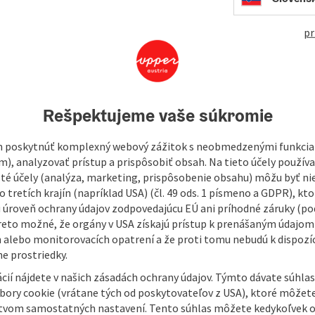
472
pr
2 hectares, was declared a nature preserve by the provincial
Rešpektujeme vaše súkromie
mall part belongs to the Nature Preserve. All the rest is still
 truly unique place to relax and unwind, to make endless walks
 poskytnúť komplexný webový zážitok s neobmedzenými funkciam
ßlbach brook marks the border between the towns of
m), analyzovať prístup a prispôsobiť obsah. Na tieto účely použí
r Kößlbachtal valley offers a varied fauna and flora ...
isté účely (analýza, marketing, prispôsobenie obsahu) môžu byť ni
 tretích krajín (napríklad USA) (čl. 49 ods. 1 písmeno a GDPR), kto
 úroveň ochrany údajov zodpovedajúcu EÚ ani príhodné záruky (podľ
reto možné, že orgány v USA získajú prístup k prenášaným údajom
 alebo monitorovacích opatrení a že proti tomu nebudú k dispozíc
e prostriedky.
cií nájdete v našich zásadách ochrany údajov. Týmto dávate súhlas
úbory cookie (vrátane tých od poskytovateľov z USA), ktoré môžet
tvom samostatných nastavení. Tento súhlas môžete kedykoľvek o