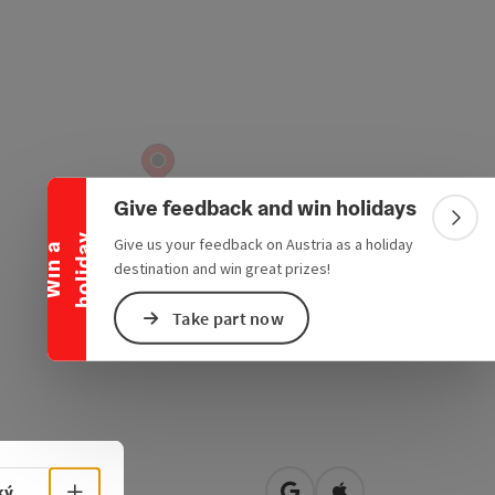
Collapse banner
Give feedback and win holidays
Colla
y
Give us your feedback on Austria as a holiday
W
i
n
a
h
o
l
i
d
a
destination and win great prizes!
Take part now
rhof
Select language - Open menu
ký