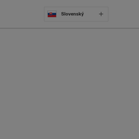
Select languag
Slovenský