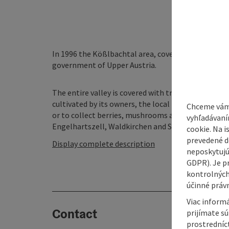
In 1996 the Kößlbachtal area, covering a total of 3
government of Upper Austria.
The entire valley is covered with trees and only a s
cultivated by its owners, the local farmers. It is a
Chceme vám
or to collect berries, mushrooms and flowers. Kö
vyhľadávaní
Engelhartszell, Waldkirchen and St. Aegidi. The mino
cookie. Na 
prevedené do
Display complete description
neposkytujú
GDPR). Je p
kontrolných
účinné právn
Viac informá
Contact
prijímate s
prostredníc