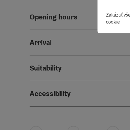
Zakázať vš
Opening hours
cookie
Arrival
Suitability
Accessibility