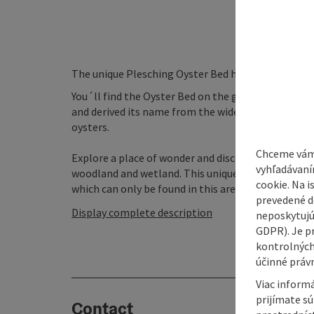
The unique Plesching Oyster Bed has been listed 
You´ll find the Oyster Bed on the grounds of an ab
and derived its name from the wide variety of foss
oysters.
Chceme vám
Explore a place of wonder and discovery: Take in th
vyhľadávaní
woodland and wetland. This unique natural habita
cookie. Na 
which can only be found in this area anymore. There 
prevedené do
Display complete description
neposkytujú
GDPR). Je p
kontrolných
účinné právn
Viac informá
prijímate s
Contact