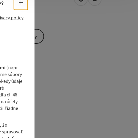
open in Google Maps
Open in Apple Map
Select language - Open menu
1
Steyregg
ký
ivacy policy
Send inquiry
i (napr.
vame súbory
ekedy údaje
ré
a čl. 46
 na účely
ii žiadne
, že
e spravovať