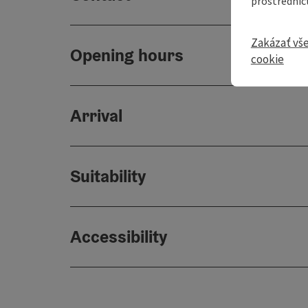
prostredníc
Zakázať vš
Opening hours
cookie
Arrival
Suitability
Accessibility