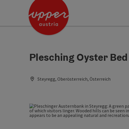
Accesskey
Accesskey
[0]
[2]
Plesching Oyster Bed
Steyregg, Oberösterreich, Österreich