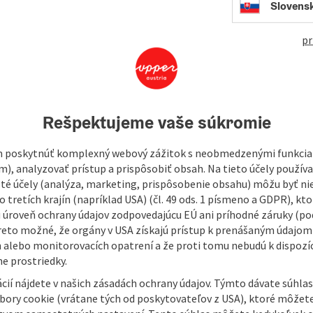
422
Slovens
pr
as a Natural Monument since September 1998.
andoned sand mine. It sprawls over an area of 8.2 hectares
ils that were collected here - among them shark teeth and
Rešpektujeme vaše súkromie
 poskytnúť komplexný webový zážitok s neobmedzenými funkciam
e area´s diverse mixture of gently rolling foothills,
m), analyzovať prístup a prispôsobiť obsah. Na tieto účely použí
t area accommodates rare plants and animals, some of
isté účely (analýza, marketing, prispôsobenie obsahu) môžu byť ni
...
 tretích krajín (napríklad USA) (čl. 49 ods. 1 písmeno a GDPR), kto
 úroveň ochrany údajov zodpovedajúcu EÚ ani príhodné záruky (podľ
reto možné, že orgány v USA získajú prístup k prenášaným údajom
 alebo monitorovacích opatrení a že proti tomu nebudú k dispozíc
e prostriedky.
cií nájdete v našich zásadách ochrany údajov. Týmto dávate súhlas
úbory cookie (vrátane tých od poskytovateľov z USA), ktoré môžet