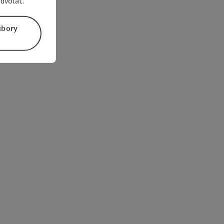
dvolať.
úbory