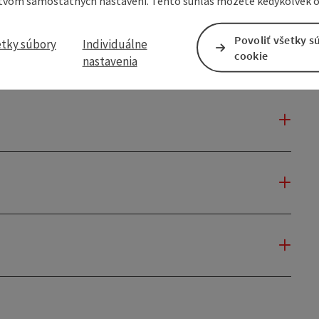
tvom samostatných nastavení. Tento súhlas môžete kedykoľvek o
Povoliť všetky s
etky súbory
Individuálne
cookie
nastavenia