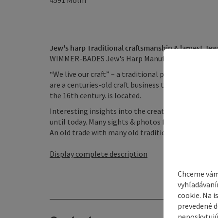
4591
Molln
Jew's harp Traditional craftsmanship & largest Jew
WIMMER-BADES Jew's Harp Manufactory
“We live our craft” – a traditional production site
are a centuries-old craft business that produces th
the 16th century. is located.
Interesting insights into the creation and history
until today. Many sights & photos from the Wimmer-
An old trade with many old traditions ...
Display complete description
Chceme vám
vyhľadávaní
cookie. Na 
prevedené do
neposkytujú