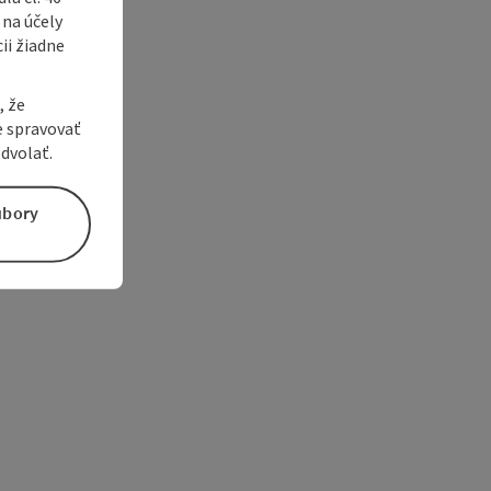
 na účely
ii žiadne
, že
e spravovať
dvolať.
úbory