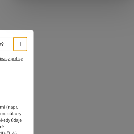
e Maps
 Apple Maps
Select language - Open menu
ký
ivacy policy
i (napr.
vame súbory
ekedy údaje
ré
a čl. 46