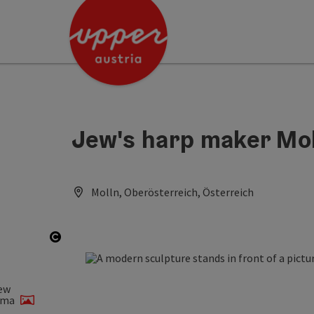
Accesskey
Accesskey
[0]
[2]
Jew's harp maker Mol
Molln, Oberösterreich, Österreich
Open copyright
ew
ama