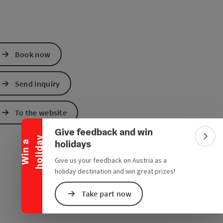
Book now
Send inquiry
Collapse banner
To the website
Give feedback and win
y
Colla
holidays
W
i
n
a
h
o
l
i
d
a
Give us your feedback on Austria as a
holiday destination and win great prizes!
Take part now