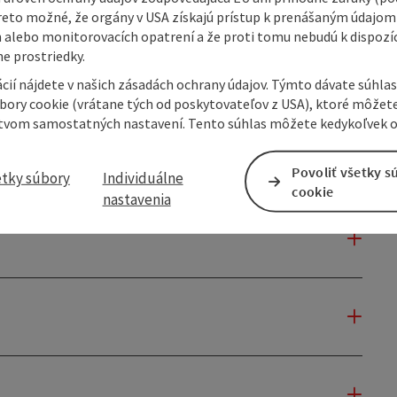
reto možné, že orgány v USA získajú prístup k prenášaným údajom
 alebo monitorovacích opatrení a že proti tomu nebudú k dispozíc
e prostriedky.
cií nájdete v našich zásadách ochrany údajov. Týmto dávate súhlas
úbory cookie (vrátane tých od poskytovateľov z USA), ktoré môžet
tvom samostatných nastavení. Tento súhlas môžete kedykoľvek o
Povoliť všetky s
etky súbory
Individuálne
cookie
nastavenia