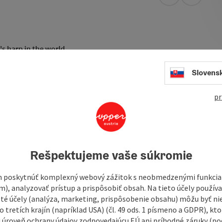
open in Googl
Open in
's harp in the world
Slovens
 for a special instrument that is known around the world! We
e Jew's harp, which has been in Molln (Upper Austria) since
pr
 of the production of this legendary instrument from then
Bades family business. You will experience, see and hear.
Rešpektujeme vaše súkromie
 poskytnúť komplexný webový zážitok s neobmedzenými funkciam
m), analyzovať prístup a prispôsobiť obsah. Na tieto účely použí
isté účely (analýza, marketing, prispôsobenie obsahu) môžu byť ni
 tretích krajín (napríklad USA) (čl. 49 ods. 1 písmeno a GDPR), kto
 úroveň ochrany údajov zodpovedajúcu EÚ ani príhodné záruky (podľ