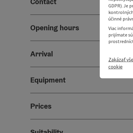
Contact
GDPR). Je p
kontrolných
účinné právn
Opening hours
Viac informá
prijímate s
prostredníc
Arrival
Zakázať vš
cookie
Equipment
Prices
Suitability