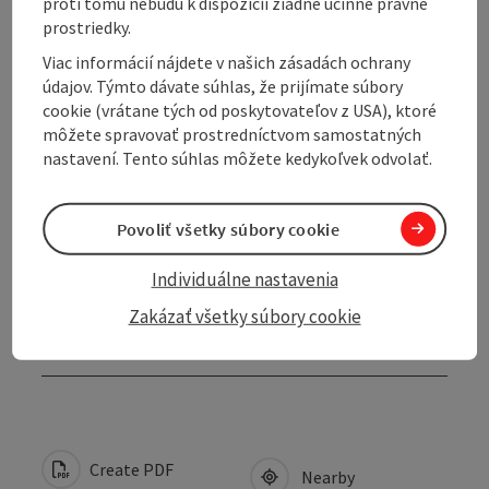
proti tomu nebudú k dispozícii žiadne účinné právne
prostriedky.
Viac informácií nájdete v našich zásadách ochrany
Contact
údajov. Týmto dávate súhlas, že prijímate súbory
cookie (vrátane tých od poskytovateľov z USA), ktoré
Opening hours
môžete spravovať prostredníctvom samostatných
nastavení. Tento súhlas môžete kedykoľvek odvolať.
Arrival
Povoliť všetky súbory cookie
Suitability
Individuálne nastavenia
Zakázať všetky súbory cookie
Accessibility
Create PDF
Nearby