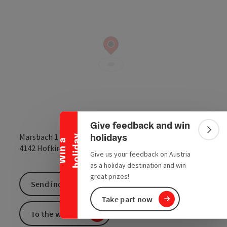
Collapse banner
Give feedback and win
Colla
holidays
Marsbach 1
y
W
i
n
a
h
o
l
i
d
a
open in Google
Open in 
4142
Hofkirchen im Mühlkreis
Give us your feedback on Austria
as a holiday destination and win
great prizes!
Send inquiry
Take part now
To the website