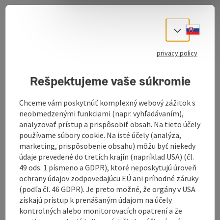
Marsbach was first mentioned in a document in 1075
Slove
Select
as "Morspah", making it the oldest aristocratic
residence in the upper Mühlviertel.
privacy policy
The castle is situated on a narrow ridge that slopes
steeply down to the Danube and has the character of a
Rešpektujeme vaše súkromie
fortress. The location is so favourable that the
Danube can be seen and controlled from Niederranna
Chceme vám poskytnúť komplexný webový zážitok s
to the Schlögener Donauschlinge. This played an
neobmedzenými funkciami (napr. vyhľadávaním),
important role in monitoring Danube traffic and later
analyzovať prístup a prispôsobiť obsah. Na tieto účely
for the robber barons.
používame súbory cookie. Na isté účely (analýza,
marketing, prispôsobenie obsahu) môžu byť niekedy
Marsbach was first mentioned in a document in 1075
údaje prevedené do tretích krajín (napríklad USA) (čl.
as "Morspah", making it the oldest aristocratic
49 ods. 1 písmeno a GDPR), ktoré neposkytujú úroveň
residence in the upper Mühlviertel. The ...
ochrany údajov zodpovedajúcu EÚ ani príhodné záruky
Display complete description
(podľa čl. 46 GDPR). Je preto možné, že orgány v USA
získajú prístup k prenášaným údajom na účely
kontrolných alebo monitorovacích opatrení a že