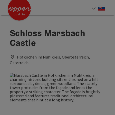
Accesskey
Accesskey
[0]
[2]
Slove
Select
Schloss Marsbach
Castle
Hofkirchen im Mühlkreis, Oberösterreich,
Österreich