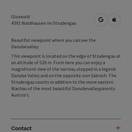
Gloxwald
open in Googl
Open in
4391
Waldhausen im Strudengau
Beautiful viewpoint where you can see the
Danubevalley.
This viewpoint is located on the edge of Strudengau at
an altitude of 520 m. From here you can enjoy a
magnificent view of the narrow, stepped in a legend
Danube Valley and on the opposite ruin Säbnich. The
Strudengau counts in addition to the more eastern
Wachau of the most beautiful Danubevalleyparents
Austria's.
Contact