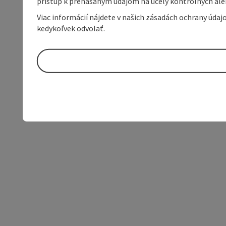
prístup k prenášaným údajom na účely kontrolných aleb
Viac informácií nájdete v našich zásadách ochrany úda
kedykoľvek odvolať.