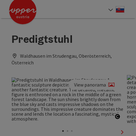
Accesskey
Accesskey
[0]
[2]
Slove
Select
Predigtstuhl
Waldhausen im Strudengau, Oberösterreich,
Österreich
View panorama
Open c
next sl