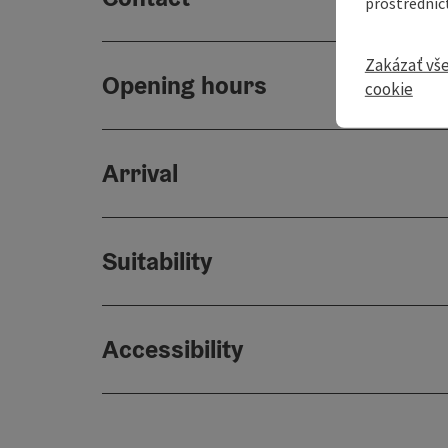
prostredníc
Zakázať vš
Opening hours
cookie
Arrival
Suitability
Accessibility