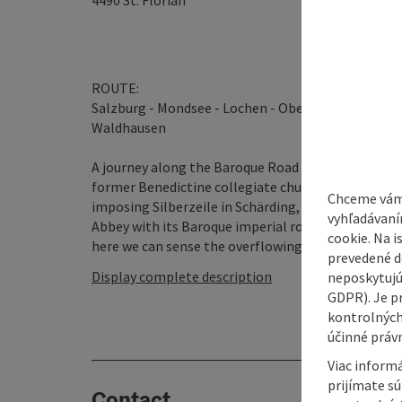
4490
St. Florian
ROUTE:
Salzburg - Mondsee - Lochen - Obernberg - Schärding 
Waldhausen
A journey along the Baroque Road conveys a little o
former Benedictine collegiate church in Mondsee,
Chceme vám
imposing Silberzeile in Schärding, the splendid tow
vyhľadávaní
Abbey with its Baroque imperial rooms, Bruckner o
cookie. Na 
here we can sense the overflowing joie de vivre of t
prevedené do
Display complete description
neposkytujú
GDPR). Je p
kontrolných
účinné právn
Viac informá
prijímate s
Contact