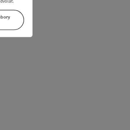
dvolať.
úbory