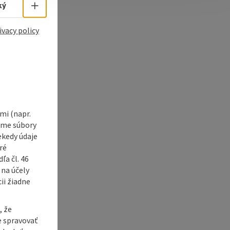
e Maps
 Apple Maps
Select language - Open menu
ký
ivacy policy
i (napr.
vame súbory
ekedy údaje
ré
a čl. 46
 na účely
ii žiadne
, že
e spravovať