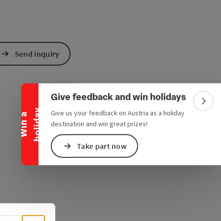
Collapse banner
Send inquiry
Give feedback and win holidays
Colla
y
Give us your feedback on Austria as a holiday
W
i
n
a
h
o
l
i
d
a
destination and win great prizes!
Take part now