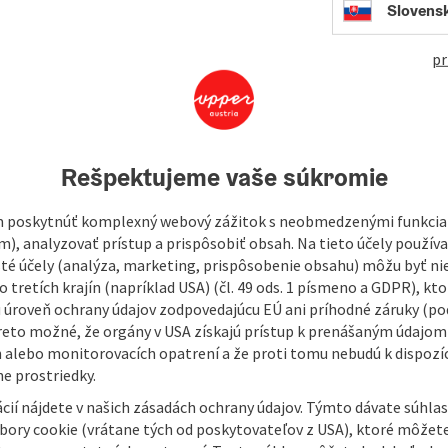
open in Googl
Open in
Slovens
pr
- Wels - Schlierbach - Linz - St.Florian - Steyr -
Rešpektujeme vaše súkromie
f the joie de vivre of the Baroque period. Whether the
 the magnificent market square in Obernberg or the
 poskytnúť komplexný webový zážitok s neobmedzenými funkciam
n houses in Linz and Wels, the splendour of St. Florian
m), analyzovať prístup a prispôsobiť obsah. Na tieto účely použí
rgan and the pilgrimage church of Christkindl near Steyr:
isté účely (analýza, marketing, prispôsobenie obsahu) môžu byť ni
he Baroque ...
 tretích krajín (napríklad USA) (čl. 49 ods. 1 písmeno a GDPR), kto
 úroveň ochrany údajov zodpovedajúcu EÚ ani príhodné záruky (podľ
reto možné, že orgány v USA získajú prístup k prenášaným údajom
 alebo monitorovacích opatrení a že proti tomu nebudú k dispozíc
e prostriedky.
cií nájdete v našich zásadách ochrany údajov. Týmto dávate súhlas
úbory cookie (vrátane tých od poskytovateľov z USA), ktoré môžet