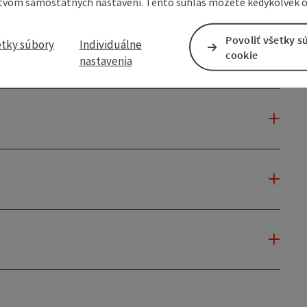
tvom samostatných nastavení. Tento súhlas môžete kedykoľvek o
Povoliť všetky s
etky súbory
Individuálne
cookie
nastavenia