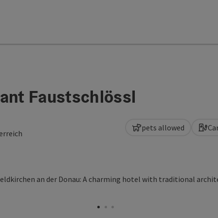
ant Faustschlössl
pets allowed
Ca
erreich