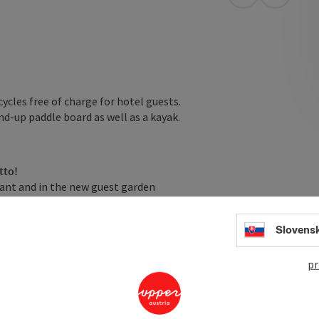
open in Googl
Open in
ycles free of charge for hotel guests.
and-up paddle board as well as a kayak.
tto!
urant and in the new guest garden
us, game or steak).
Slovens
e.
pr
s under the number