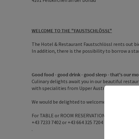
4101
Feldkirchen an der Donau
WELCOME TO THE "FAUSTSCHLÖSSL"
The Hotel & Restaurant Faustschlössl rents out bic
In addition, there is the possibility to borrow a st
Good food - good drink - good sleep - that's our mo
Culinary delights await you in our beautiful resta
with specialities from Upper Austria (fish, asparag
We would be delighted to welcome you in our hous
For TABLE or ROOM RESERVATION you can reach u
+43 7233 7402 or +43 664 325 7204
.