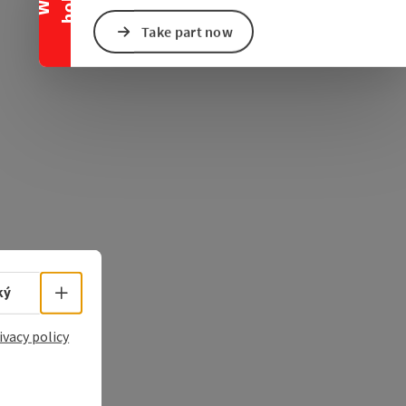
e Maps
 Apple Maps
Take part now
Select language - Open menu
ký
ivacy policy