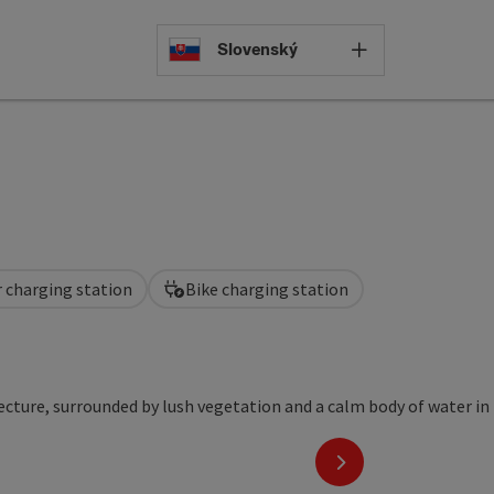
Select languag
Slovenský
r charging station
Bike charging station
next slide