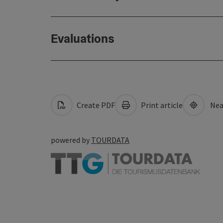
Evaluations
Create PDF
Print article
Nea
powered by
TOURDATA