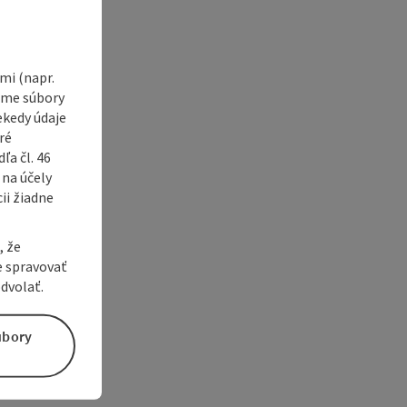
i (napr.
vame súbory
ekedy údaje
ré
a čl. 46
 na účely
ii žiadne
, že
e spravovať
dvolať.
úbory