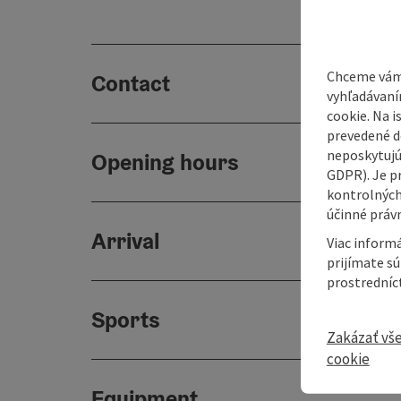
Chceme vám
Contact
vyhľadávaní
cookie. Na 
prevedené do
neposkytujú
Opening hours
GDPR). Je p
kontrolných
účinné právn
Arrival
Viac informá
prijímate s
prostredníc
Sports
Zakázať vš
cookie
Equipment