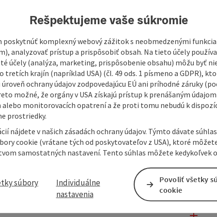
Rešpektujeme vaše súkromie
 poskytnúť komplexný webový zážitok s neobmedzenými funkciam
m), analyzovať prístup a prispôsobiť obsah. Na tieto účely použí
isté účely (analýza, marketing, prispôsobenie obsahu) môžu byť ni
 tretích krajín (napríklad USA) (čl. 49 ods. 1 písmeno a GDPR), kto
 úroveň ochrany údajov zodpovedajúcu EÚ ani príhodné záruky (podľ
reto možné, že orgány v USA získajú prístup k prenášaným údajom
 alebo monitorovacích opatrení a že proti tomu nebudú k dispozíc
e prostriedky.
cií nájdete v našich zásadách ochrany údajov. Týmto dávate súhlas
úbory cookie (vrátane tých od poskytovateľov z USA), ktoré môžet
tvom samostatných nastavení. Tento súhlas môžete kedykoľvek o
Povoliť všetky s
etky súbory
Individuálne
cookie
nastavenia