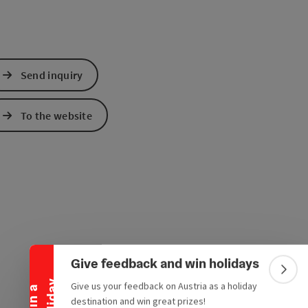
Send inquiry
To the website
Collapse banner
Give feedback and win holidays
Colla
y
Give us your feedback on Austria as a holiday
W
i
n
a
h
o
l
i
d
a
destination and win great prizes!