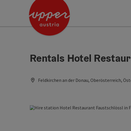
Accesskey
Accesskey
[0]
[2]
Rentals Hotel Restaur
Feldkirchen an der Donau, Oberösterreich, Öst