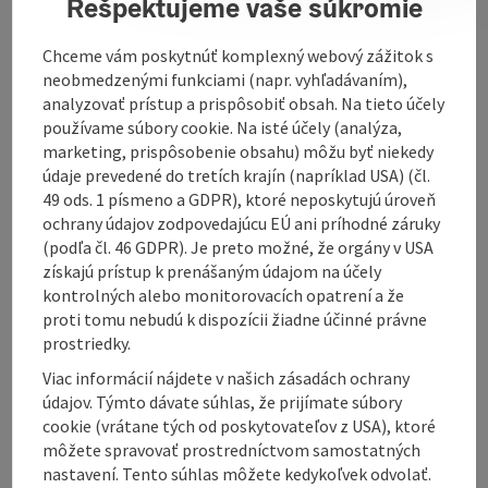
Rešpektujeme vaše súkromie
documents. There are no remaining walls, just a 30m
deep fountain, which would have been elaborate for
Chceme vám poskytnúť komplexný webový zážitok s
these times. The time and effort taken to build the
neobmedzenými funkciami (napr. vyhľadávaním),
moat and the fountain is extraordinary, as castles of
analyzovať prístup a prispôsobiť obsah. Na tieto účely
this size normally only contained ...
používame súbory cookie. Na isté účely (analýza,
Display complete description
marketing, prispôsobenie obsahu) môžu byť niekedy
údaje prevedené do tretích krajín (napríklad USA) (čl.
49 ods. 1 písmeno a GDPR), ktoré neposkytujú úroveň
ochrany údajov zodpovedajúcu EÚ ani príhodné záruky
(podľa čl. 46 GDPR). Je preto možné, že orgány v USA
získajú prístup k prenášaným údajom na účely
Contact
kontrolných alebo monitorovacích opatrení a že
proti tomu nebudú k dispozícii žiadne účinné právne
prostriedky.
Opening hours
Viac informácií nájdete v našich zásadách ochrany
údajov. Týmto dávate súhlas, že prijímate súbory
Arrival
cookie (vrátane tých od poskytovateľov z USA), ktoré
môžete spravovať prostredníctvom samostatných
nastavení. Tento súhlas môžete kedykoľvek odvolať.
Accessibility