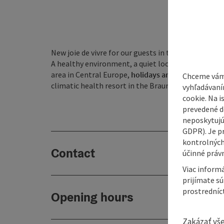
New joie de vivre for our guests in the Kneipp and 
A healthy environment, a quiet location on the ed
area in Central Europe,
holidays and relaxation in 
Chceme vám
climatic health resort in the Braunau district.
vyhľadávaní
cookie. Na 
prevedené do
neposkytujú
GDPR). Je p
kontrolných
Contact
účinné právn
Viac informá
prijímate s
prostredníc
Opening hours
Zakázať vš