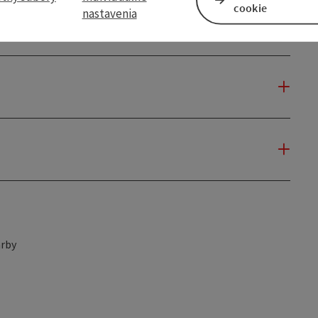
cookie
nastavenia
rby