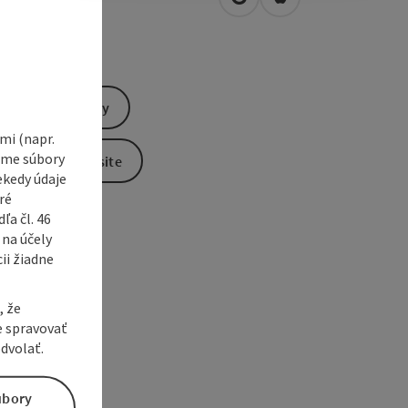
open in Google Maps
Open in Apple Map
2
Aspach
Send inquiry
i (napr.
vame súbory
To the website
ekedy údaje
ré
a čl. 46
 na účely
ii žiadne
, že
e spravovať
dvolať.
úbory