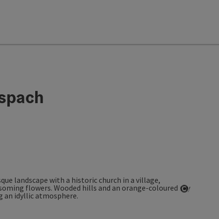
spach
Open co