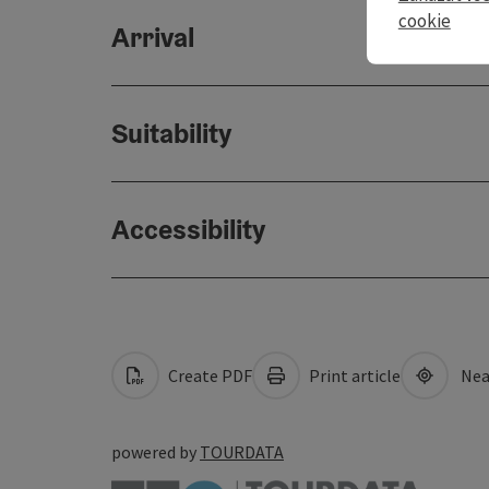
cookie
Arrival
Suitability
Accessibility
Create PDF
Print article
Nea
powered by
TOURDATA