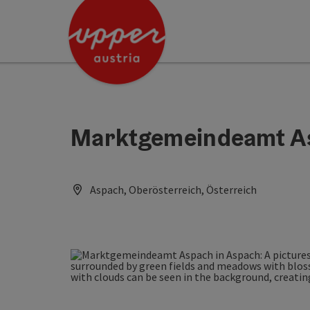
Accesskey
Accesskey
[0]
[2]
Marktgemeindeamt A
Aspach, Oberösterreich, Österreich