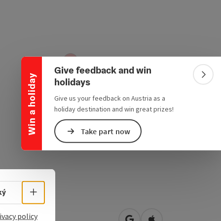
Collapse banner
Give feedback and win
Win a holiday
Colla
holidays
Give us your feedback on Austria as a
holiday destination and win great prizes!
Take part now
Select language - Open menu
ký
tplatz 9
ivacy policy