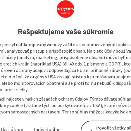
525
Rešpektujeme vaše súkromie
climatic health resort of Aspach - that means:
ge of the Kobernaußerwald forest, the largest closed forest
the countryside
, relaxation in a fertile landscape in the only
 poskytnúť komplexný webový zážitok s neobmedzenými funkciam
m), analyzovať prístup a prispôsobiť obsah. Na tieto účely použí
isté účely (analýza, marketing, prispôsobenie obsahu) môžu byť ni
 tretích krajín (napríklad USA) (čl. 49 ods. 1 písmeno a GDPR), kto
 úroveň ochrany údajov zodpovedajúcu EÚ ani príhodné záruky (podľ
reto možné, že orgány v USA získajú prístup k prenášaným údajom
 alebo monitorovacích opatrení a že proti tomu nebudú k dispozíc
e prostriedky.
cií nájdete v našich zásadách ochrany údajov. Týmto dávate súhlas
úbory cookie (vrátane tých od poskytovateľov z USA), ktoré môžet
tvom samostatných nastavení. Tento súhlas môžete kedykoľvek o
Povoliť všetky s
etky súbory
Individuálne