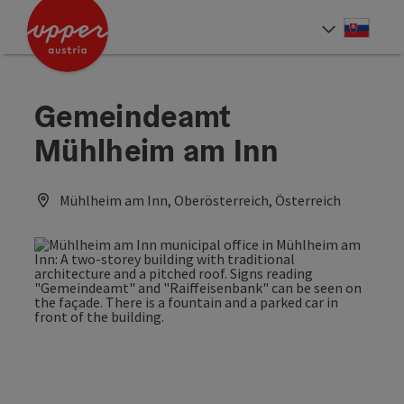
Accesskey
Accesskey
[0]
[2]
Slove
Select
Gemeindeamt
Mühlheim am Inn
Mühlheim am Inn, Oberösterreich, Österreich