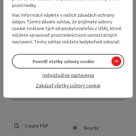
prostriedky.
Contact
Viac informácií nájdete v našich zásadách ochrany
údajov. Týmto dávate súhlas, že prijímate súbory
cookie (vrátane tých od poskytovateľov z USA), ktoré
Opening hours
môžete spravovať prostredníctvom samostatných
nastavení. Tento súhlas môžete kedykoľvek odvolať.
Arrival
Povoliť všetky súbory cookie
Suitability
Individuálne nastavenia
Zakázať všetky súbory cookie
Accessibility
Create PDF
Nearby