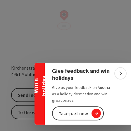
Collapse banner
Kirchenstraße 2/1
Give feedback and win
open in Google
Open in 
4961
Mühlheim am Inn
Colla
holidays
y
W
i
n
a
h
o
l
i
d
a
Give us your feedback on Austria
as a holiday destination and win
Send inquiry
great prizes!
To the website
Take part now