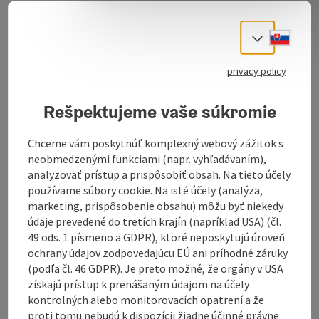
Mühlheim am Inn lies south of the River Inn, which
forms the natural border with Germany.
Slove
Select
The banks of the Inn with its vast riparian forests and
privacy policy
reed banks offer ideal living conditions for hundreds of
bird species. You can experience this natural splendour
Rešpektujeme vaše súkromie
in all its glory on a cycle tour or a walk along the
"Lower Inn Nature Reserve".
Chceme vám poskytnúť komplexný webový zážitok s
neobmedzenými funkciami (napr. vyhľadávaním),
Following the "Inn Cycle Path" (from Passau to Lake
analyzovať prístup a prispôsobiť obsah. Na tieto účely
Attersee), the "Roman Cycle Path" begins in
používame súbory cookie. Na isté účely (analýza,
Mühlheim am Inn and provides an insight into the life
marketing, prispôsobenie obsahu) môžu byť niekedy
and work of the Romans in our region.
údaje prevedené do tretích krajín (napríklad USA) (čl.
49 ods. 1 písmeno a GDPR), ktoré neposkytujú úroveň
An approx. 3-hectare, warm bathing ...
ochrany údajov zodpovedajúcu EÚ ani príhodné záruky
Display complete description
(podľa čl. 46 GDPR). Je preto možné, že orgány v USA
získajú prístup k prenášaným údajom na účely
kontrolných alebo monitorovacích opatrení a že
proti tomu nebudú k dispozícii žiadne účinné právne