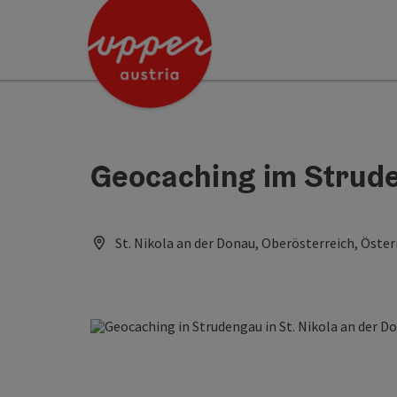
Accesskey
Accesskey
[0]
[2]
Geocaching im Strud
St. Nikola an der Donau, Oberösterreich, Öster