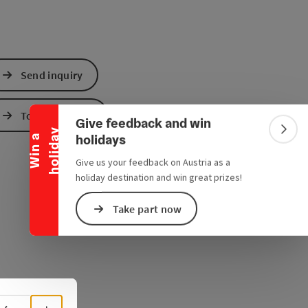
Collapse banner
Send inquiry
To the website
Give feedback and win
y
Colla
holidays
W
i
n
a
h
o
l
i
d
a
Give us your feedback on Austria as a
holiday destination and win great prizes!
Take part now