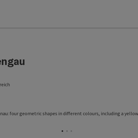
engau
reich