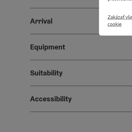
Zakázať vš
Arrival
cookie
Equipment
Suitability
Accessibility