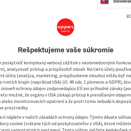
open in Googl
Open in
Slovens
pr
l over the world by many adventurers with GPS devices.
, known as geocaches, and share their experiences with
Rešpektujeme vaše súkromie
you to a list of geocaches in our hiking region. The distance
 at the entrance to the Stillensteinklamm gorge. In
 poskytnúť komplexný webový zážitok s neobmedzenými funkciam
 a radius of approx. 10 km.
m), analyzovať prístup a prispôsobiť obsah. Na tieto účely použí
isté účely (analýza, marketing, prispôsobenie obsahu) môžu byť ni
 tretích krajín (napríklad USA) (čl. 49 ods. 1 písmeno a GDPR), kto
 úroveň ochrany údajov zodpovedajúcu EÚ ani príhodné záruky (podľ
reto možné, že orgány v USA získajú prístup k prenášaným údajom
 alebo monitorovacích opatrení a že proti tomu nebudú k dispozíc
e prostriedky.
cií nájdete v našich zásadách ochrany údajov. Týmto dávate súhlas
úbory cookie (vrátane tých od poskytovateľov z USA), ktoré môžet
tvom samostatných nastavení. Tento súhlas môžete kedykoľvek o