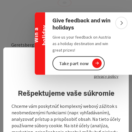
Collapse banner
Give feedback and win
Colla
holidays
y
W
i
n
a
h
o
l
i
d
a
Give us your feedback on Austria
as a holiday destination and win
Geretsberg 4
great prizes!
open in Google
Open in 
5132
Geretsberg
Slove
Select
Take part now
privacy policy
The old grocer's house was built on the village square
in 1727. At that time, the house housed a grocer's
Rešpektujeme vaše súkromie
shop and a brandy bar. At the meeting of the
Innviertel Cultural Circle on 17 January 1984, the
house was awarded the plaque "Lasting Values for the
Chceme vám poskytnúť komplexný webový zážitok s
Innviertel".
neobmedzenými funkciami (napr. vyhľadávaním),
analyzovať prístup a prispôsobiť obsah. Na tieto účely
používame súbory cookie. Na isté účely (analýza,
marketing, prispôsobenie obsahu) môžu byť niekedy