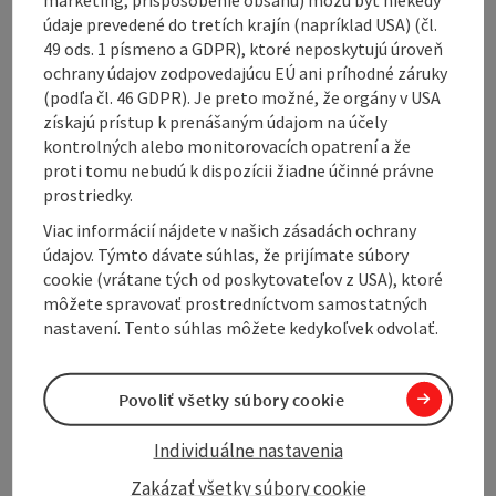
údaje prevedené do tretích krajín (napríklad USA) (čl.
Contact
49 ods. 1 písmeno a GDPR), ktoré neposkytujú úroveň
ochrany údajov zodpovedajúcu EÚ ani príhodné záruky
(podľa čl. 46 GDPR). Je preto možné, že orgány v USA
Arrival
získajú prístup k prenášaným údajom na účely
kontrolných alebo monitorovacích opatrení a že
proti tomu nebudú k dispozícii žiadne účinné právne
Accessibility
prostriedky.
Viac informácií nájdete v našich zásadách ochrany
údajov. Týmto dávate súhlas, že prijímate súbory
cookie (vrátane tých od poskytovateľov z USA), ktoré
môžete spravovať prostredníctvom samostatných
Create PDF
Nearby
nastavení. Tento súhlas môžete kedykoľvek odvolať.
Print article
Povoliť všetky súbory cookie
powered by
TOURDATA
Individuálne nastavenia
Zakázať všetky súbory cookie