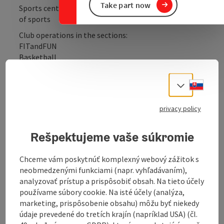
Take part now
Sports centre with 3 different halls and a wide range
of sports
Club operations in the sections:
FITandFUN
Basketball
tennis
Table tennis
Slove
Select
Photo club
Kleine Welt the feel-good world for our little ones
privacy policy
Union Enns offers
Rešpektujeme vaše súkromie
4 carpet granulate courts for indoor tennis all year
round
1 indoor ball court, ideal for football, basketball and
Chceme vám poskytnúť komplexný webový zážitok s
various ball sports
neobmedzenými funkciami (napr. vyhľadávaním),
1 gymnastics hall with a professional year-round
analyzovať prístup a prispôsobiť obsah. Na tieto účely
programme
používame súbory cookie. Na isté účely (analýza,
Dionis sports buffet open from October to May
marketing, prispôsobenie obsahu) môžu byť niekedy
údaje prevedené do tretích krajín (napríklad USA) (čl.
Sports activities in the sections