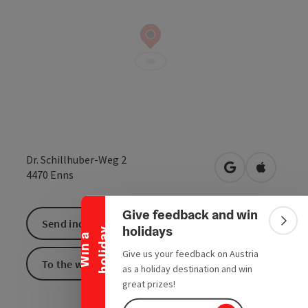
Dr. Schillhuber-Weg 2
Collapse banner
open in Google
Open in 
4470
Enns
Give feedback and win
Send inquiry
Colla
holidays
y
W
i
n
a
h
o
l
i
d
a
Give us your feedback on Austria
To the website
as a holiday destination and win
great prizes!