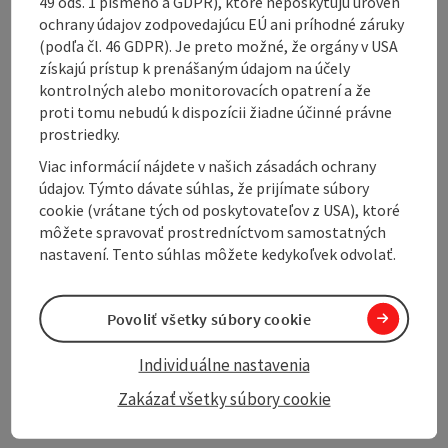
49 ods. 1 písmeno a GDPR), ktoré neposkytujú úroveň
or hire the halls (also to private individuals or
ochrany údajov zodpovedajúcu EÚ ani príhodné záruky
companies)
(podľa čl. 46 GDPR). Je preto možné, že orgány v USA
získajú prístup k prenášaným údajom na účely
kontrolných alebo monitorovacích opatrení a že
proti tomu nebudú k dispozícii žiadne účinné právne
prostriedky.
Contact
Viac informácií nájdete v našich zásadách ochrany
údajov. Týmto dávate súhlas, že prijímate súbory
cookie (vrátane tých od poskytovateľov z USA), ktoré
Arrival
môžete spravovať prostredníctvom samostatných
nastavení. Tento súhlas môžete kedykoľvek odvolať.
tennis
Povoliť všetky súbory cookie
Sports
Individuálne nastavenia
Zakázať všetky súbory cookie
Equipment