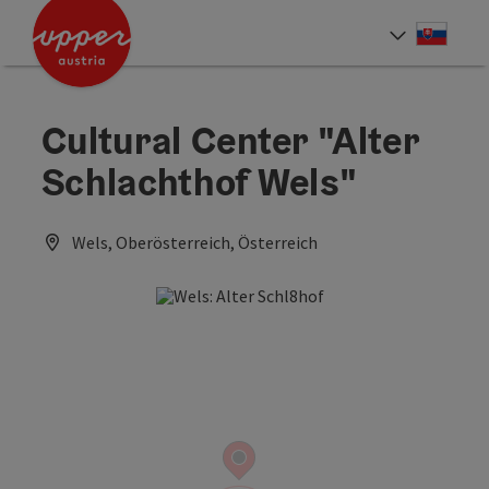
Accesskey
Accesskey
[0]
[2]
Slove
Select
Cultural Center "Alter
Schlachthof Wels"
Wels, Oberösterreich, Österreich