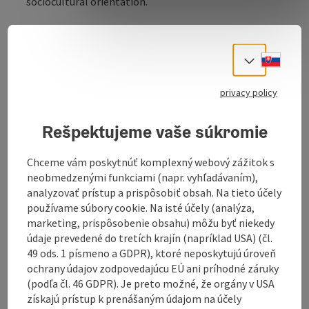
sociocultural orientation.
Cultural, social & economical aspects are taken into
account in the concept of the
„alter schl8hof“
, the
Slove
Select
“old slaughterhouse” Wels. It is a free and open
cultural space in which a lively connection and a
privacy policy
dynamic exchange of projects from art, culture, youth,
leisure and social life is intensified.
Rešpektujeme vaše súkromie
In the context of the socio-cultural work there, the
focus is on the promotion of projects for long-term
unemployed and unemployed young people. Individual
Chceme vám poskytnúť komplexný webový zážitok s
care, integration and re-entry into the labor market
neobmedzenými funkciami (napr. vyhľadávaním),
are primary ...
analyzovať prístup a prispôsobiť obsah. Na tieto účely
používame súbory cookie. Na isté účely (analýza,
Display complete description
marketing, prispôsobenie obsahu) môžu byť niekedy
údaje prevedené do tretích krajín (napríklad USA) (čl.
49 ods. 1 písmeno a GDPR), ktoré neposkytujú úroveň
ochrany údajov zodpovedajúcu EÚ ani príhodné záruky
(podľa čl. 46 GDPR). Je preto možné, že orgány v USA
Contact
získajú prístup k prenášaným údajom na účely