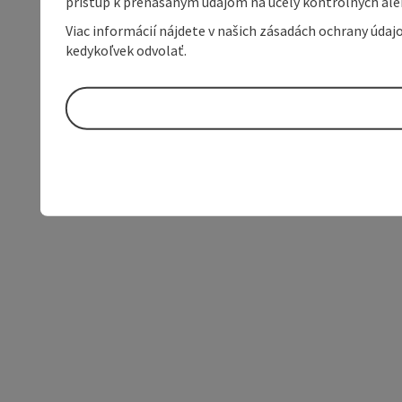
prístup k prenášaným údajom na účely kontrolných aleb
Viac informácií nájdete v našich zásadách ochrany úda
kedykoľvek odvolať.