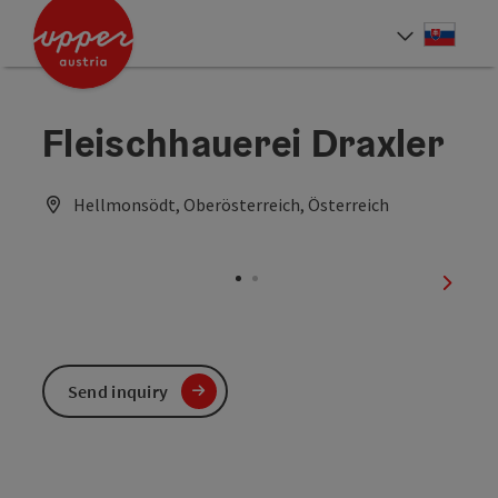
Accesskey
Accesskey
[0]
[2]
Slove
Select
Fleischhauerei Draxler
Hellmonsödt, Oberösterreich, Österreich
next sl
Send inquiry