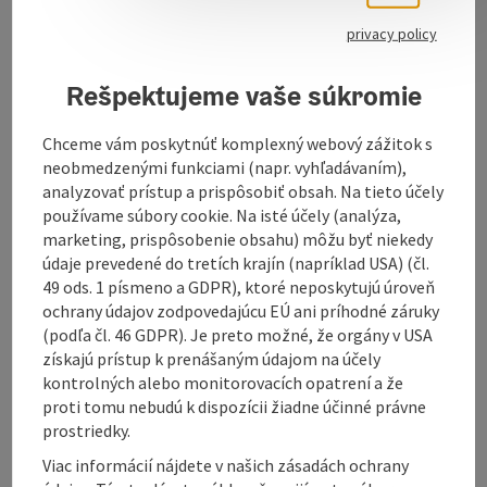
class training and expertise. Hairdressing and
privacy policy
cosmetics are more than just a profession for us. For
us, these activities are a vocation and a passion.
Rešpektujeme vaše súkromie
Your hair is cared for with products from Wella, Wella
System Professional and Olaplex.
Chceme vám poskytnúť komplexný webový zážitok s
Of course, we include a detailed type consultation -
neobmedzenými funkciami (napr. vyhľadávaním),
together we will find the perfect overall package for
analyzovať prístup a prispôsobiť obsah. Na tieto účely
you! Take advantage of our special offer ...
používame súbory cookie. Na isté účely (analýza,
marketing, prispôsobenie obsahu) môžu byť niekedy
Display complete description
údaje prevedené do tretích krajín (napríklad USA) (čl.
49 ods. 1 písmeno a GDPR), ktoré neposkytujú úroveň
ochrany údajov zodpovedajúcu EÚ ani príhodné záruky
(podľa čl. 46 GDPR). Je preto možné, že orgány v USA
získajú prístup k prenášaným údajom na účely
kontrolných alebo monitorovacích opatrení a že
Contact
proti tomu nebudú k dispozícii žiadne účinné právne
prostriedky.
Opening hours
Viac informácií nájdete v našich zásadách ochrany