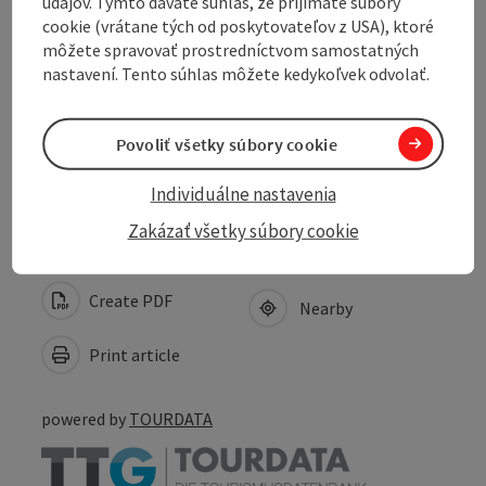
údajov. Týmto dávate súhlas, že prijímate súbory
cookie (vrátane tých od poskytovateľov z USA), ktoré
Arrival
môžete spravovať prostredníctvom samostatných
nastavení. Tento súhlas môžete kedykoľvek odvolať.
Suitability
Povoliť všetky súbory cookie
Accessibility
Individuálne nastavenia
Zakázať všetky súbory cookie
Create PDF
Nearby
Print article
powered by
TOURDATA