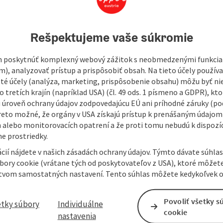
420
Rešpektujeme vaše súkromie
ce point. Cigarette machine accessible from outside.
 poskytnúť komplexný webový zážitok s neobmedzenými funkciam
m), analyzovať prístup a prispôsobiť obsah. Na tieto účely použí
isté účely (analýza, marketing, prispôsobenie obsahu) môžu byť ni
 tretích krajín (napríklad USA) (čl. 49 ods. 1 písmeno a GDPR), kto
 úroveň ochrany údajov zodpovedajúcu EÚ ani príhodné záruky (podľ
reto možné, že orgány v USA získajú prístup k prenášaným údajom
 alebo monitorovacích opatrení a že proti tomu nebudú k dispozíc
e prostriedky.
cií nájdete v našich zásadách ochrany údajov. Týmto dávate súhlas
úbory cookie (vrátane tých od poskytovateľov z USA), ktoré môžet
tvom samostatných nastavení. Tento súhlas môžete kedykoľvek o
Povoliť všetky s
etky súbory
Individuálne
cookie
nastavenia