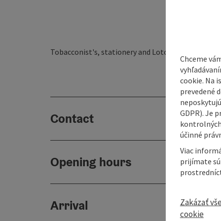
Tobacconist's, stationery and Loto, Toto acceptan
Chceme vám
vyhľadávaní
cookie. Na 
prevedené do
neposkytujú
GDPR). Je p
Contact
kontrolných
účinné právn
Viac informá
Opening hours
prijímate s
prostredníc
Zakázať vš
Arrival
cookie