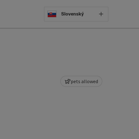
Select languag
Slovenský
pets allowed
pyright