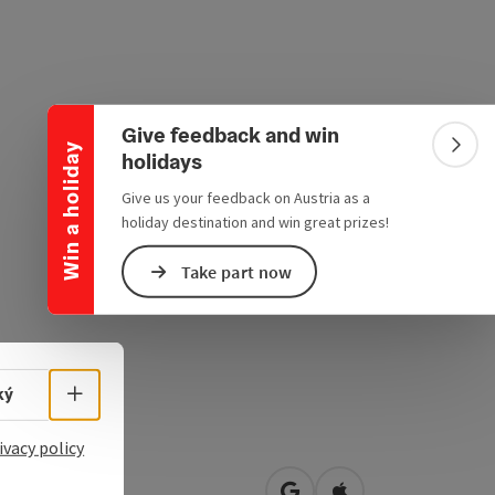
Collapse banner
Give feedback and win
Win a holiday
Colla
holidays
Give us your feedback on Austria as a
holiday destination and win great prizes!
Take part now
Select language - Open menu
ký
ivacy policy
tplatz 3