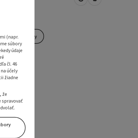
open in Google Maps
Open in Apple Map
2
Hellmonsödt
Send inquiry
i (napr.
vame súbory
ekedy údaje
ré
a čl. 46
 na účely
ii žiadne
, že
e spravovať
dvolať.
úbory