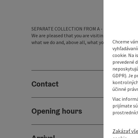
SEPARATE COLLECTION FROM A - Z!
We are pleased that you are visiting us. On the fo
Chceme vám
what we do and, above all, what you get out of it!
vyhľadávaní
cookie. Na 
prevedené do
neposkytujú
GDPR). Je p
Contact
kontrolných
účinné právn
Viac informá
prijímate s
Opening hours
prostredníc
Zakázať vš