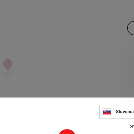
Slovens
pr
open in Googl
Open in