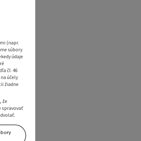
i (napr.
vame súbory
ekedy údaje
ré
a čl. 46
 na účely
ii žiadne
, že
e spravovať
dvolať.
úbory