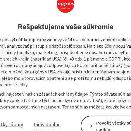
Rešpektujeme vaše súkromie
llowing pages we would like to inform you about who we are,
 poskytnúť komplexný webový zážitok s neobmedzenými funkciam
m), analyzovať prístup a prispôsobiť obsah. Na tieto účely použí
isté účely (analýza, marketing, prispôsobenie obsahu) môžu byť ni
 tretích krajín (napríklad USA) (čl. 49 ods. 1 písmeno a GDPR), kto
 úroveň ochrany údajov zodpovedajúcu EÚ ani príhodné záruky (podľ
reto možné, že orgány v USA získajú prístup k prenášaným údajom
 alebo monitorovacích opatrení a že proti tomu nebudú k dispozíc
e prostriedky.
cií nájdete v našich zásadách ochrany údajov. Týmto dávate súhlas
úbory cookie (vrátane tých od poskytovateľov z USA), ktoré môžet
tvom samostatných nastavení. Tento súhlas môžete kedykoľvek o
Povoliť všetky s
etky súbory
Individuálne
cookie