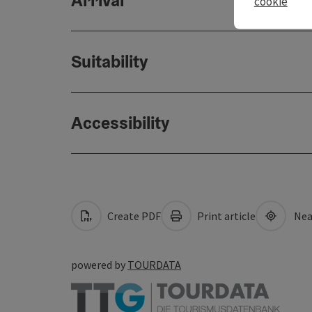
Arrival
cookie
Suitability
Accessibility
Create PDF
Print article
Nea
powered by
TOURDATA