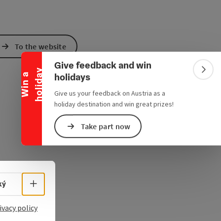
Collapse banner
To the website
Give feedback and win
y
Colla
holidays
W
i
n
a
h
o
l
i
d
a
Give us your feedback on Austria as a
holiday destination and win great prizes!
Take part now
Select language - Open menu
ký
ivacy policy
e Maps
 Apple Maps