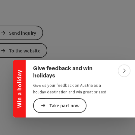
Send inquiry
Collapse banner
To the website
Give feedback and win
Win a holiday
Colla
holidays
Give us your feedback on Austria as a
holiday destination and win great prizes!
Take part now