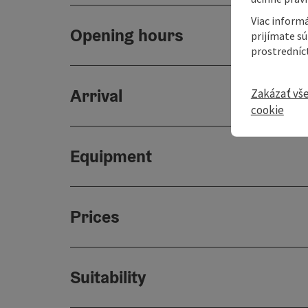
Viac informá
Opening hours
prijímate s
prostredníc
Arrival
Zakázať vš
cookie
Equipment
Prices
Suitability