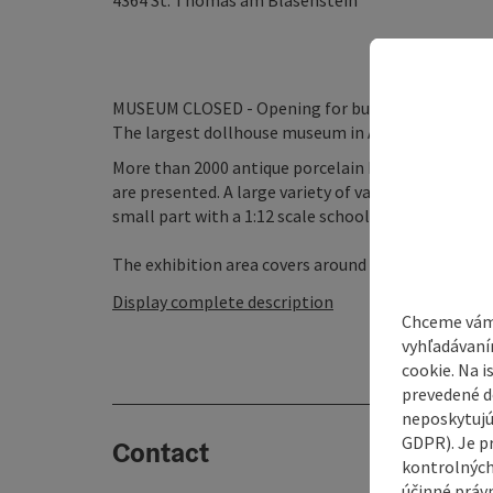
4364
St. Thomas am Blasenstein
MUSEUM CLOSED - Opening for buses and groups
The largest dollhouse museum in Austria. Pros say q
More than 2000 antique porcelain head dolls and e
are presented. A large variety of various dollhouse
small part with a 1:12 scale school is dedicated to
The exhibition area covers around 450 m² and is loca
Display complete description
Chceme vám
vyhľadávaní
cookie. Na 
prevedené do
neposkytujú
GDPR). Je p
Contact
kontrolných
účinné právn