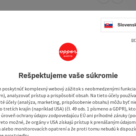
open in Googl
Open in
Slovens
 by appointment via email welcome@puppenhausmuseum.at
uality like this won't be seen again until London.
pr
verything that the doll mother played with 100 years ago
s and houses will enchant you and take you back in time. A
 modern "miniaturists".
ted in a former school in the middle of the ...
Rešpektujeme vaše súkromie
 poskytnúť komplexný webový zážitok s neobmedzenými funkciam
m), analyzovať prístup a prispôsobiť obsah. Na tieto účely použí
isté účely (analýza, marketing, prispôsobenie obsahu) môžu byť ni
 tretích krajín (napríklad USA) (čl. 49 ods. 1 písmeno a GDPR), kto
 úroveň ochrany údajov zodpovedajúcu EÚ ani príhodné záruky (podľ
reto možné, že orgány v USA získajú prístup k prenášaným údajom
 alebo monitorovacích opatrení a že proti tomu nebudú k dispozíc
e prostriedky.