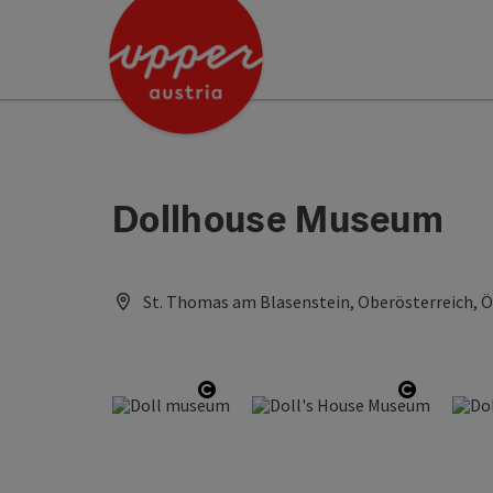
Accesskey
Accesskey
[0]
[2]
Dollhouse Museum
St. Thomas am Blasenstein, Oberösterreich, Ö
Open copyright
Open cop