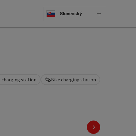
Select languag
Slovenský
r charging station
Bike charging station
ight
next slide