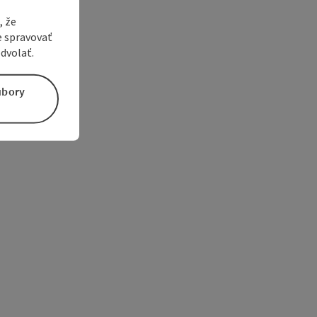
, že
e spravovať
dvolať.
úbory