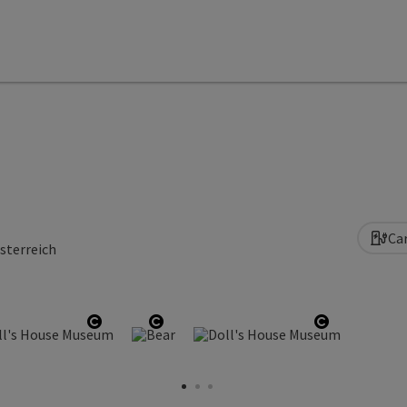
Ca
sterreich
yright
Open copyright
Open copyright
Open copyr