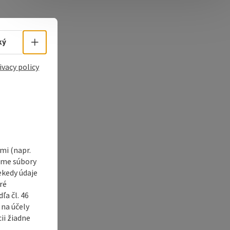
e Maps
 Apple Maps
Select language - Open menu
ký
ivacy policy
i (napr.
vame súbory
ekedy údaje
ré
a čl. 46
 na účely
ii žiadne