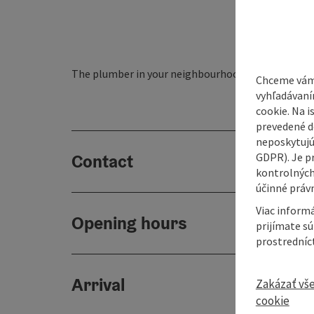
The plumber in your neighbourhood.
Chceme vám
vyhľadávaní
cookie. Na 
prevedené do
neposkytujú
GDPR). Je p
Contact
kontrolných
účinné právn
Viac informá
Opening hours
prijímate s
prostredníc
Arrival
Zakázať vš
cookie