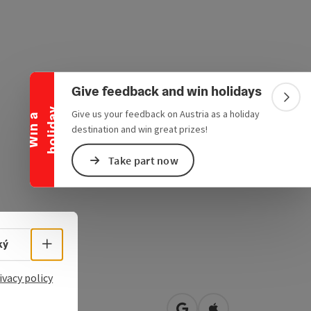
Collapse banner
Give feedback and win holidays
Colla
y
Give us your feedback on Austria as a holiday
W
i
n
a
h
o
l
i
d
a
destination and win great prizes!
Take part now
Select language - Open menu
ký
ivacy policy
au 6