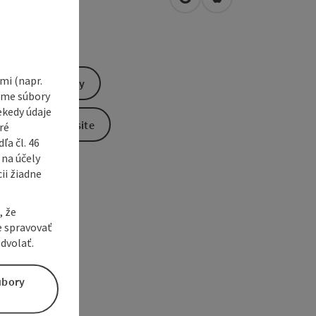
open in Google Maps
Open in Apple Map
2
Hellmonsödt
i (napr.
Send inquiry
vame súbory
ekedy údaje
To the website
ré
a čl. 46
 na účely
ii žiadne
, že
e spravovať
dvolať.
úbory