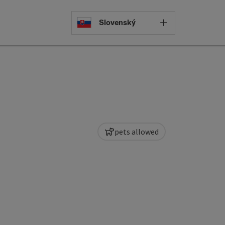
Select languag
Slovenský
pets allowed