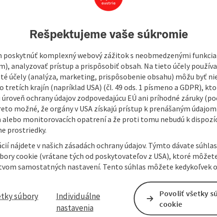
420
Rešpektujeme vaše súkromie
 poskytnúť komplexný webový zážitok s neobmedzenými funkciam
m), analyzovať prístup a prispôsobiť obsah. Na tieto účely použí
isté účely (analýza, marketing, prispôsobenie obsahu) môžu byť ni
 tretích krajín (napríklad USA) (čl. 49 ods. 1 písmeno a GDPR), kto
 úroveň ochrany údajov zodpovedajúcu EÚ ani príhodné záruky (podľ
reto možné, že orgány v USA získajú prístup k prenášaným údajom
 alebo monitorovacích opatrení a že proti tomu nebudú k dispozíc
e prostriedky.
cií nájdete v našich zásadách ochrany údajov. Týmto dávate súhlas
úbory cookie (vrátane tých od poskytovateľov z USA), ktoré môžet
tvom samostatných nastavení. Tento súhlas môžete kedykoľvek o
Povoliť všetky s
etky súbory
Individuálne
cookie
nastavenia