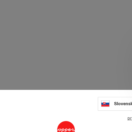
Slovens
pr
Glas