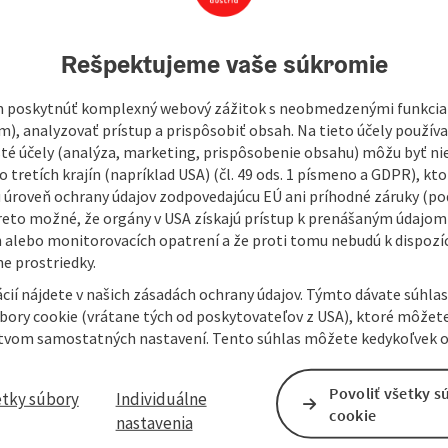
Rešpektujeme vaše súkromie
ies from our master bakery.
 poskytnúť komplexný webový zážitok s neobmedzenými funkciam
m), analyzovať prístup a prispôsobiť obsah. Na tieto účely použí
isté účely (analýza, marketing, prispôsobenie obsahu) môžu byť ni
 tretích krajín (napríklad USA) (čl. 49 ods. 1 písmeno a GDPR), kto
 úroveň ochrany údajov zodpovedajúcu EÚ ani príhodné záruky (podľ
reto možné, že orgány v USA získajú prístup k prenášaným údajom
 alebo monitorovacích opatrení a že proti tomu nebudú k dispozíc
e prostriedky.
cií nájdete v našich zásadách ochrany údajov. Týmto dávate súhlas
úbory cookie (vrátane tých od poskytovateľov z USA), ktoré môžet
tvom samostatných nastavení. Tento súhlas môžete kedykoľvek o
Povoliť všetky s
etky súbory
Individuálne
cookie
nastavenia