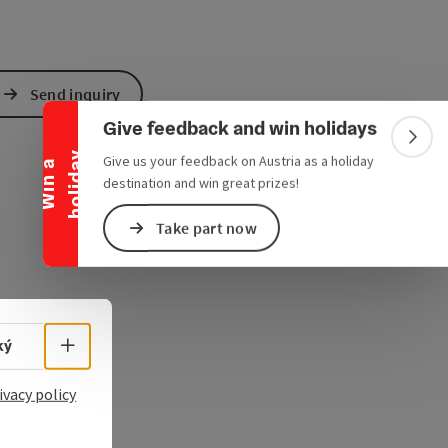
Collapse banner
Send inquiry
Give feedback and win holidays
Colla
y
Give us your feedback on Austria as a holiday
W
i
n
a
h
o
l
i
d
a
destination and win great prizes!
Take part now
Select language - Open menu
ký
ivacy policy
e Maps
 Apple Maps