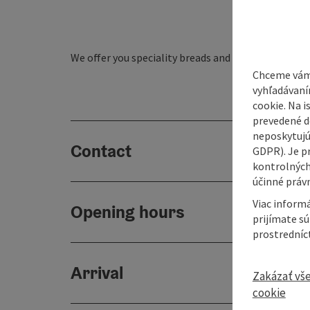
We offer you speciality breads and the finest pastr
Chceme vám
vyhľadávaní
cookie. Na 
prevedené do
neposkytujú
Contact
GDPR). Je p
kontrolných
účinné právn
Viac informá
Opening hours
prijímate s
prostredníc
Arrival
Zakázať vš
cookie