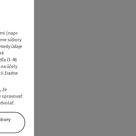
i (napr.
vame súbory
ekedy údaje
ré
a čl. 46
 na účely
ii žiadne
, že
e spravovať
dvolať.
úbory