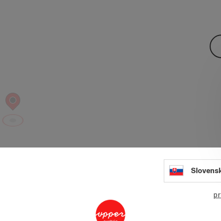
Slovens
pr
open in Googl
Open in