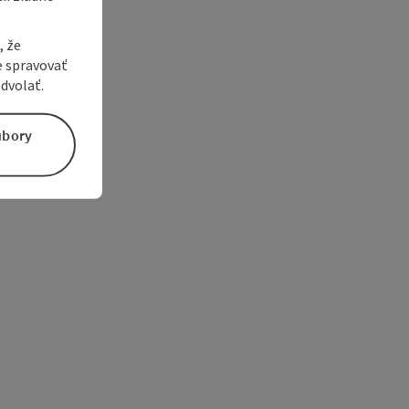
, že
e spravovať
dvolať.
úbory