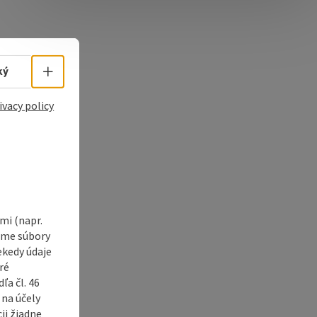
e Maps
 Apple Maps
Select language - Open menu
ký
ivacy policy
i (napr.
vame súbory
ekedy údaje
ré
a čl. 46
 na účely
ii žiadne