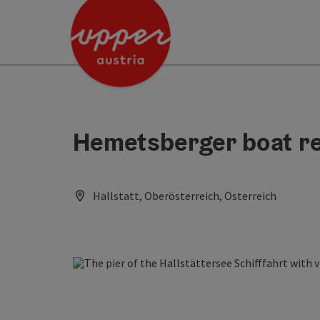
Accesskey
Accesskey
[0]
[2]
Hemetsberger boat re
Hallstatt, Oberösterreich, Österreich