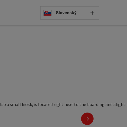
Select languag
Slovenský
next slide