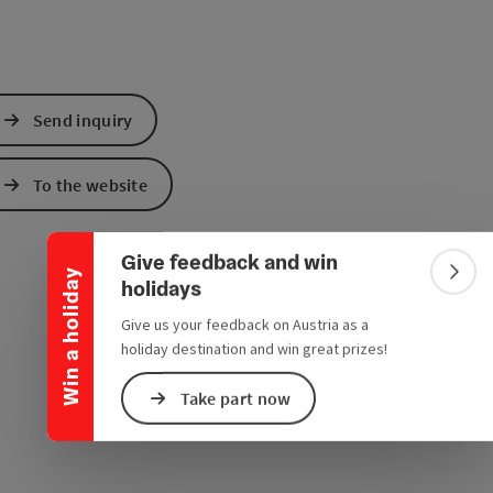
Send inquiry
Collapse banner
To the website
Give feedback and win
Win a holiday
Colla
holidays
Give us your feedback on Austria as a
holiday destination and win great prizes!
Take part now