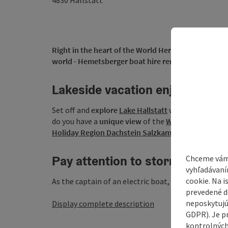
4830
Hallstatt
Right in the heart of the World Heritage town of Hal
world - Hemetsberger boat hire rents out modern ele
Lakeside vacation enjoyment
Set off and
explore
Lake Hallstatt
with your family 
do you have a
unique view
of the
World Heritage to
Holiday Region Dachstein Salzkammergut
.
Pay attention to storm warnin
Chceme vám
vyhľadávaní
cookie. Na 
As the captain of an electric boat, it is important fo
prevedené do
neposkytujú
Display complete description
GDPR). Je p
kontrolných