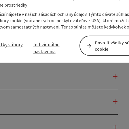
e prostriedky.
cií nájdete v našich zásadách ochrany údajov. Týmto dávate súhlas
úbory cookie (vrátane tých od poskytovateľov z USA), ktoré môžet
tvom samostatných nastavení. Tento súhlas môžete kedykoľvek o
Povoliť všetky s
etky súbory
Individuálne
cookie
nastavenia