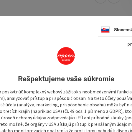
open in Googl
Open in
lstatt - one of the most beautiful lakeside towns in the
Slovens
ctric boats for relaxed trips on Lake Hallstatt.
pr
and friends
on one of our boats
. Because only from the lake
wn of Hallstatt
and the
surrounding mountains
of the
Rešpektujeme vaše súkromie
gs
 poskytnúť komplexný webový zážitok s neobmedzenými funkciam
m), analyzovať prístup a prispôsobiť obsah. Na tieto účely použí
isté účely (analýza, marketing, prispôsobenie obsahu) môžu byť ni
r you ...
 tretích krajín (napríklad USA) (čl. 49 ods. 1 písmeno a GDPR), kto
 úroveň ochrany údajov zodpovedajúcu EÚ ani príhodné záruky (podľ
reto možné, že orgány v USA získajú prístup k prenášaným údajom
 alebo monitorovacích opatrení a že proti tomu nebudú k dispozíc