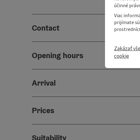
účinné právn
Viac informá
prijímate s
Contact
prostredníc
Zakázať vš
Opening hours
cookie
Arrival
Prices
Suitability