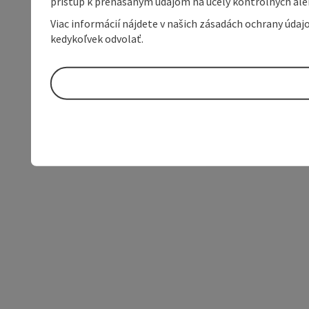
prístup k prenášaným údajom na účely kontrolných aleb
Viac informácií nájdete v našich zásadách ochrany úda
kedykoľvek odvolať.