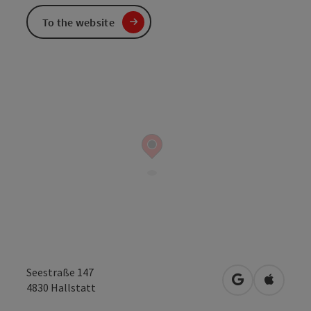
To the website
Seestraße 147
open in Googl
Open in
4830
Hallstatt