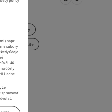
ivacy policy
open in Google Maps
Open in Apple Map
1
Königswiesen
Send inquiry
i (napr.
To the website
vame súbory
ekedy údaje
ré
a čl. 46
 na účely
ii žiadne
, že
e spravovať
dvolať.
úbory