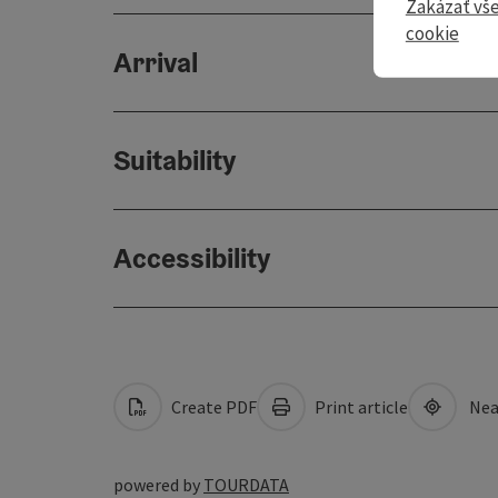
Zakázať vš
cookie
Arrival
Suitability
Accessibility
Create PDF
Print article
Nea
powered by
TOURDATA