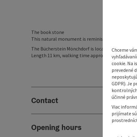
The book stone
This natural monument is reminiscent of books on 
The Bücherstein Mönchdorf is located on hiking tra
Chceme vám
Length 11 km, walking time approx. 3 h 30 minutes
vyhľadávaní
cookie. Na 
prevedené do
neposkytujú
GDPR). Je p
kontrolných
účinné právn
Contact
Viac informá
prijímate s
prostredníc
Opening hours