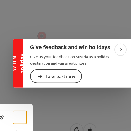
Collapse banner
Give feedback and win holidays
Colla
y
Give us your feedback on Austria as a holiday
W
i
n
a
h
o
l
i
d
a
destination and win great prizes!
Take part now
Select language - Open menu
ký
eineredt