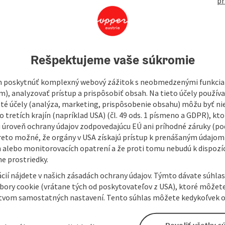
pr
428
Rešpektujeme vaše súkromie
a shelf.
il no. 14 - the Koglerbergweg.
 poskytnúť komplexný webový zážitok s neobmedzenými funkciam
, total ascent 380 m
m), analyzovať prístup a prispôsobiť obsah. Na tieto účely použí
isté účely (analýza, marketing, prispôsobenie obsahu) môžu byť ni
 tretích krajín (napríklad USA) (čl. 49 ods. 1 písmeno a GDPR), kto
 úroveň ochrany údajov zodpovedajúcu EÚ ani príhodné záruky (podľ
reto možné, že orgány v USA získajú prístup k prenášaným údajom
 alebo monitorovacích opatrení a že proti tomu nebudú k dispozíc
e prostriedky.
cií nájdete v našich zásadách ochrany údajov. Týmto dávate súhlas
úbory cookie (vrátane tých od poskytovateľov z USA), ktoré môžet
tvom samostatných nastavení. Tento súhlas môžete kedykoľvek o
Povoliť všetky s