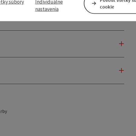
etky súbory
Individuálne
cookie
nastavenia
rby