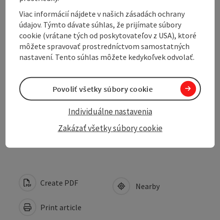
Arrival
Viac informácií nájdete v našich zásadách ochrany
údajov. Týmto dávate súhlas, že prijímate súbory
Sports
cookie (vrátane tých od poskytovateľov z USA), ktoré
môžete spravovať prostredníctvom samostatných
nastavení. Tento súhlas môžete kedykoľvek odvolať.
Cooperation
Povoliť všetky súbory cookie
Suitability
Individuálne nastavenia
Accessibility
Zakázať všetky súbory cookie
Create PDF
Nearby
Print article