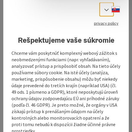
you dive towards the right, you will notice the area
becoming gradually steeper.
Slove
Select
If you dive off to the right, the terrain becomes
increasingly steep. Directly under the bridge, at a
privacy policy
depth of 10 metres, there is a vertical log that rises
almost to the surface. A broken surfboard is tied to
Rešpektujeme vaše súkromie
the top as a buoy. Behind it is a steep, muddy slope,
where some tree ...
Chceme vám poskytnúť komplexný webový zážitok s
Display complete description
neobmedzenými funkciami (napr. vyhľadávaním),
analyzovať prístup a prispôsobiť obsah. Na tieto účely
používame súbory cookie. Na isté účely (analýza,
marketing, prispôsobenie obsahu) môžu byť niekedy
údaje prevedené do tretích krajín (napríklad USA) (čl.
49 ods. 1 písmeno a GDPR), ktoré neposkytujú úroveň
Contact
ochrany údajov zodpovedajúcu EÚ ani príhodné záruky
(podľa čl. 46 GDPR). Je preto možné, že orgány v USA
získajú prístup k prenášaným údajom na účely
Opening hours
kontrolných alebo monitorovacích opatrení a že
proti tomu nebudú k dispozícii žiadne účinné právne
prostriedky.