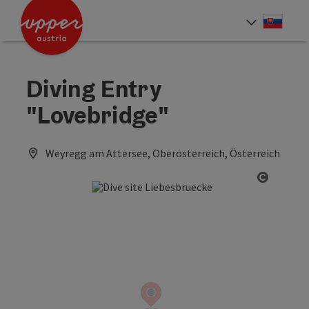
Accesskey
Accesskey
[0]
[2]
Slove
Select
Diving Entry
"Lovebridge"
Weyregg am Attersee, Oberösterreich, Österreich
Open co