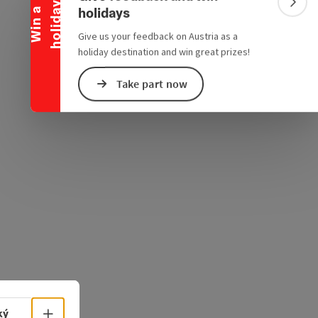
e Maps
 Apple Maps
y
Colla
holidays
W
i
n
a
h
o
l
i
d
a
Give us your feedback on Austria as a
holiday destination and win great prizes!
Take part now
Select language - Open menu
ký