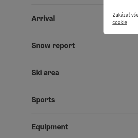
Zakázať vš
Arrival
cookie
Snow report
Ski area
Sports
Equipment