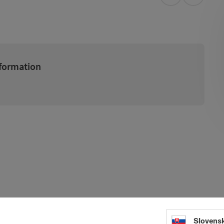
open in Googl
Open in
formation
g, you have a wonderful view of the town of Freistadt. With
Slovens
the whole family, as well as amateur skiers and racers, will