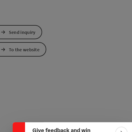
Send inquiry
To the website
Collapse banner
Give feedback and win