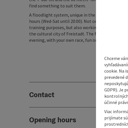
find something to suit them.
A floodlight system, unique in the area, offers a f
hours (Wed-Sat until 20:00). Not only racers, who
training purposes, but also working evening guests
the cultural city of Freistadt. The floodlit operat
evening, with your own race, fun on the piste and a f
Chceme vám
vyhľadávaní
cookie. Na 
prevedené do
neposkytujú
GDPR). Je p
Contact
kontrolných
účinné právn
Viac informá
prijímate s
Opening hours
prostredníc