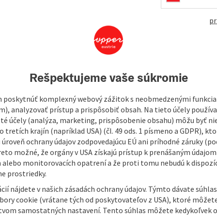
pr
urther attraction for skiers thanks to extended opening
 can make optimum use of the 500 metre-long slope for
 are offered skiing fun and a unique ambience with a view of
ion offers an ideal opportunity for company events in the
inale in the lift restaurant.
Rešpektujeme vaše súkromie
 poskytnúť komplexný webový zážitok s neobmedzenými funkciam
m), analyzovať prístup a prispôsobiť obsah. Na tieto účely použí
isté účely (analýza, marketing, prispôsobenie obsahu) môžu byť ni
 tretích krajín (napríklad USA) (čl. 49 ods. 1 písmeno a GDPR), kto
 úroveň ochrany údajov zodpovedajúcu EÚ ani príhodné záruky (podľ
reto možné, že orgány v USA získajú prístup k prenášaným údajom
 alebo monitorovacích opatrení a že proti tomu nebudú k dispozíc
e prostriedky.
cií nájdete v našich zásadách ochrany údajov. Týmto dávate súhlas
úbory cookie (vrátane tých od poskytovateľov z USA), ktoré môžet
tvom samostatných nastavení. Tento súhlas môžete kedykoľvek o