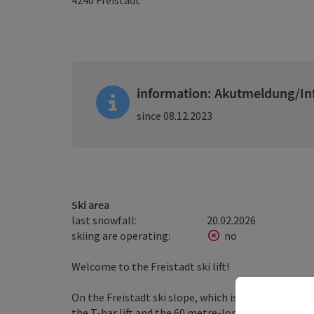
4240
Freistadt
information: Akutmeldung/In
since 08.12.2023
Ski area
last snowfall:
20.02.2026
skiing are operating:
no
Welcome to the Freistadt ski lift!
On the Freistadt ski slope, which is 500 metres lon
the T-bar lift and the 60 metre-long magic carpet, 