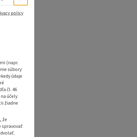
ivacy policy
i (napr.
vame súbory
ekedy údaje
ré
a čl. 46
 na účely
ii žiadne
, že
e spravovať
dvolať.