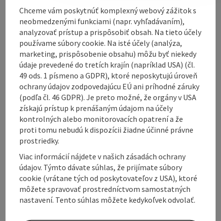
Chceme vám poskytnúť komplexný webový zážitok s
neobmedzenými funkciami (napr. vyhľadávaním),
analyzovať prístup a prispôsobiť obsah. Na tieto účely
Contact
používame súbory cookie. Na isté účely (analýza,
marketing, prispôsobenie obsahu) môžu byť niekedy
údaje prevedené do tretích krajín (napríklad USA) (čl.
Opening hours
49 ods. 1 písmeno a GDPR), ktoré neposkytujú úroveň
ochrany údajov zodpovedajúcu EÚ ani príhodné záruky
Arrival
(podľa čl. 46 GDPR). Je preto možné, že orgány v USA
získajú prístup k prenášaným údajom na účely
kontrolných alebo monitorovacích opatrení a že
Prices
proti tomu nebudú k dispozícii žiadne účinné právne
prostriedky.
Viac informácií nájdete v našich zásadách ochrany
Suitability
údajov. Týmto dávate súhlas, že prijímate súbory
cookie (vrátane tých od poskytovateľov z USA), ktoré
môžete spravovať prostredníctvom samostatných
Accessibility
nastavení. Tento súhlas môžete kedykoľvek odvolať.