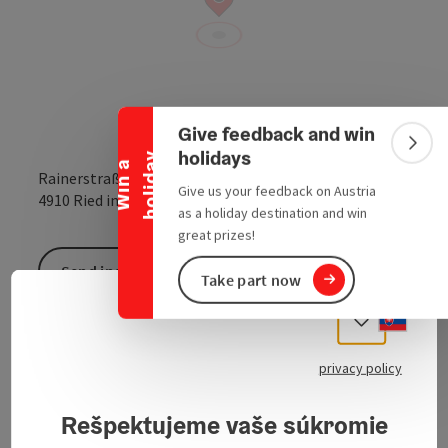
Collapse banner
Give feedback and win
Colla
holidays
y
W
i
n
a
h
o
l
i
d
a
Rainerstraße 2
Give us your feedback on Austria
open in Google
Open in 
4910
Ried im Innkreis
as a holiday destination and win
great prizes!
Send inquiry
Take part now
Slove
Select
Children's bikes, trekking bikes, mountain bikes and
privacy policy
electric bikes as well as accessories and spare parts.
Repair and maintenance of bicycles.
Rešpektujeme vaše súkromie