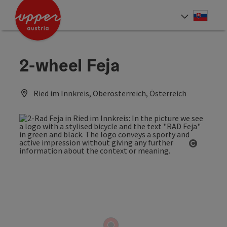
Accesskey
Accesskey
[0]
[2]
Slove
Select
2-wheel Feja
Ried im Innkreis, Oberösterreich, Österreich
Open co