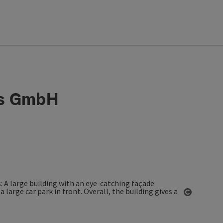
ls GmbH
Open co