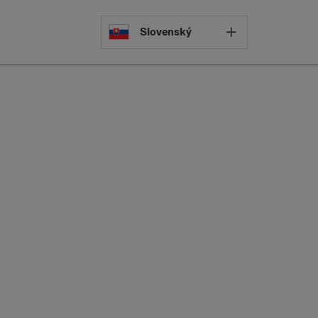
Select languag
Slovenský
pyright