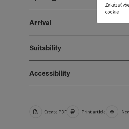
Zakázať vš
cookie
Arrival
Suitability
Accessibility
Create PDF
Print article
Nea