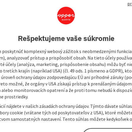
491
pr
ributor, especially for rolling bearing and drive
Rešpektujeme vaše súkromie
ledge is built up and developed within the company in
 poskytnúť komplexný webový zážitok s neobmedzenými funkciam
tely, the knowledge of many employees flows into company
m), analyzovať prístup a prispôsobiť obsah. Na tieto účely použí
challenging activities, who work in the office, in the field
isté účely (analýza, marketing, prispôsobenie obsahu) môžu byť ni
best possible service.
 tretích krajín (napríklad USA) (čl. 49 ods. 1 písmeno a GDPR), kto
 úroveň ochrany údajov zodpovedajúcu EÚ ani príhodné záruky (podľ
reto možné, že orgány v USA získajú prístup k prenášaným údajom
 alebo monitorovacích opatrení a že proti tomu nebudú k dispozíc
e prostriedky.
cií nájdete v našich zásadách ochrany údajov. Týmto dávate súhlas
úbory cookie (vrátane tých od poskytovateľov z USA), ktoré môžet
tvom samostatných nastavení. Tento súhlas môžete kedykoľvek o