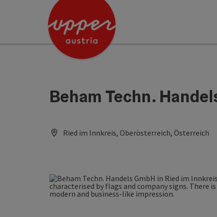
Accesskey
Accesskey
[0]
[2]
Beham Techn. Hande
Ried im Innkreis, Oberösterreich, Österreich