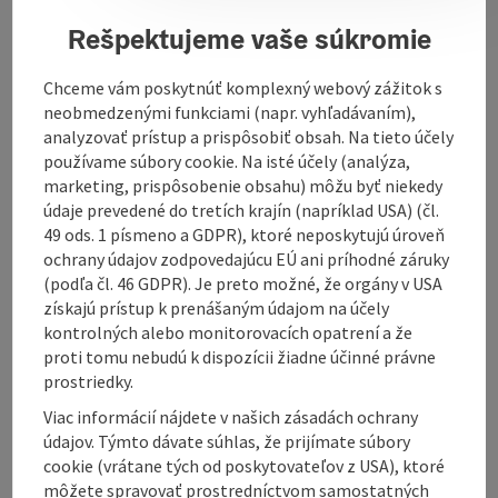
your Toyota dealer
Rešpektujeme vaše súkromie
On our
website
you will find all the information you
need about new and used cars, current promotions
Chceme vám poskytnúť komplexný webový zážitok s
and campaigns, as well as our service offers. Get in
neobmedzenými funkciami (napr. vyhľadávaním),
touch with us right away - we are always here for you
analyzovať prístup a prispôsobiť obsah. Na tieto účely
and will be happy to answer your questions personally.
používame súbory cookie. Na isté účely (analýza,
marketing, prispôsobenie obsahu) môžu byť niekedy
údaje prevedené do tretích krajín (napríklad USA) (čl.
49 ods. 1 písmeno a GDPR), ktoré neposkytujú úroveň
ochrany údajov zodpovedajúcu EÚ ani príhodné záruky
Contact
(podľa čl. 46 GDPR). Je preto možné, že orgány v USA
získajú prístup k prenášaným údajom na účely
kontrolných alebo monitorovacích opatrení a že
Opening hours
proti tomu nebudú k dispozícii žiadne účinné právne
prostriedky.
Arrival
Viac informácií nájdete v našich zásadách ochrany
údajov. Týmto dávate súhlas, že prijímate súbory
cookie (vrátane tých od poskytovateľov z USA), ktoré
Suitability
môžete spravovať prostredníctvom samostatných