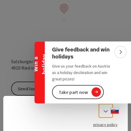
Collapse banner
Give feedback and win
Colla
holidays
y
W
i
n
a
h
o
l
i
d
a
Salzburger Straße 22
Give us your feedback on Austria
open in Google
Open in 
4910
Ried im Innkreis
as a holiday destination and win
great prizes!
Send inquiry
Take part now
To the website
Slove
Select
privacy policy
Welcome to Autohaus Gadermayr