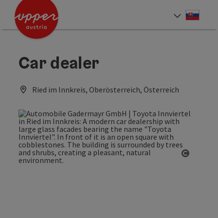
Accesskey
Accesskey
[0]
[2]
Slove
Select
Car dealer
Ried im Innkreis, Oberösterreich, Österreich
Open co