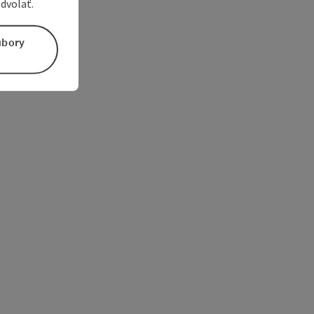
dvolať.
úbory