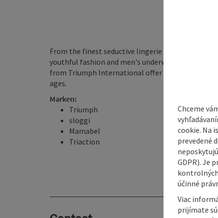
From the finest seductive lingerie and extremely 
youthful fashion and men's underwear that is as cr
from Triumph International offer fascinating pro
ages.
Marken:
Chceme vám
Triumph
vyhľadávaní
sloggi
cookie. Na 
Mamabel
prevedené do
Triaction
neposkytujú
GDPR). Je p
kontrolných
účinné právn
Viac informá
prijímate s