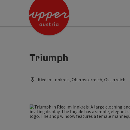
Accesskey
Accesskey
[0]
[2]
Triumph
Ried im Innkreis, Oberösterreich, Österreich