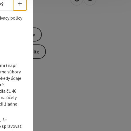
open in Google Maps
Open in Apple Map
0
Ried im Innkreis
Select language - Open menu
ký
ivacy policy
Send inquiry
To the website
i (napr.
vame súbory
ekedy údaje
ré
a čl. 46
 na účely
ii žiadne
, že
e spravovať