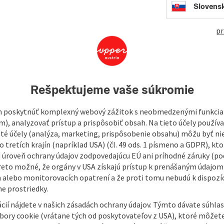
491
Slovens
pr
high-performance and functional sportswear to casual,
eative as it is extremely comfortable: the strong brands
ducts for extraordinary moments for women and men of all
Rešpektujeme vaše súkromie
 poskytnúť komplexný webový zážitok s neobmedzenými funkciam
m), analyzovať prístup a prispôsobiť obsah. Na tieto účely použí
isté účely (analýza, marketing, prispôsobenie obsahu) môžu byť ni
 tretích krajín (napríklad USA) (čl. 49 ods. 1 písmeno a GDPR), kto
 úroveň ochrany údajov zodpovedajúcu EÚ ani príhodné záruky (podľ
reto možné, že orgány v USA získajú prístup k prenášaným údajom
 alebo monitorovacích opatrení a že proti tomu nebudú k dispozíc
e prostriedky.
cií nájdete v našich zásadách ochrany údajov. Týmto dávate súhlas
úbory cookie (vrátane tých od poskytovateľov z USA), ktoré môžet