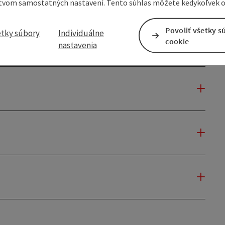
tvom samostatných nastavení. Tento súhlas môžete kedykoľvek o
Povoliť všetky s
etky súbory
Individuálne
cookie
nastavenia