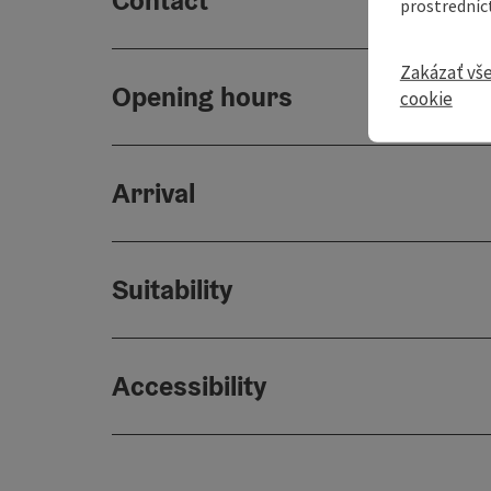
Contact
prostredníc
Zakázať vš
Opening hours
cookie
Arrival
Suitability
Accessibility